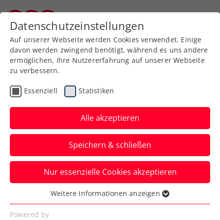
Datenschutzeinstellungen
Burgenländischer Tennisverband
Auf unserer Webseite werden Cookies verwendet. Einige
davon werden zwingend benötigt, während es uns andere
ermöglichen, Ihre Nutzererfahrung auf unserer Webseite
zu verbessern.
Aktuelle News
Essenziell
Statistiken
Alle akzeptieren
Speichern & schließen
Nur essenzielle Cookies akzeptieren
Weitere Informationen anzeigen
Essenziell
News filtern
Essenzielle Cookies werden für grundlegende
Powered by