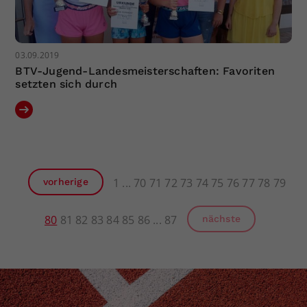
03.09.2019
BTV-Jugend-Landesmeisterschaften: Favoriten
setzten sich durch
1
70
71
72
73
74
75
76
77
78
79
vorherige
80
81
82
83
84
85
86
87
nächste