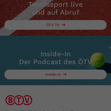
Tennissport live
und auf Abruf
ÖTV TV
Inside-In
Der Podcast des ÖTV
Inside-In