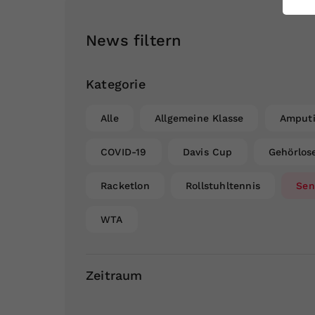
ei
News filtern
S
Kategorie
Alle
Allgemeine Klasse
Amputi
COVID-19
Davis Cup
Gehörlos
Racketlon
Rollstuhltennis
Sen
WTA
Zeitraum