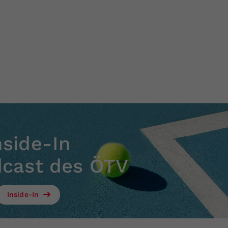
nside-In
dcast des ÖTV
Inside-In