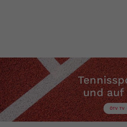
Tennisspo
und auf
ÖTV TV