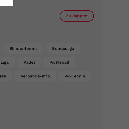
Zuklappen
Blindentennis
Bundesliga
Liga
Padel
Pickleball
ere
Verbands-Info
VR-Tennis