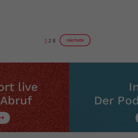
1
2
8
nächste
rt live
I
 Abruf
Der Po