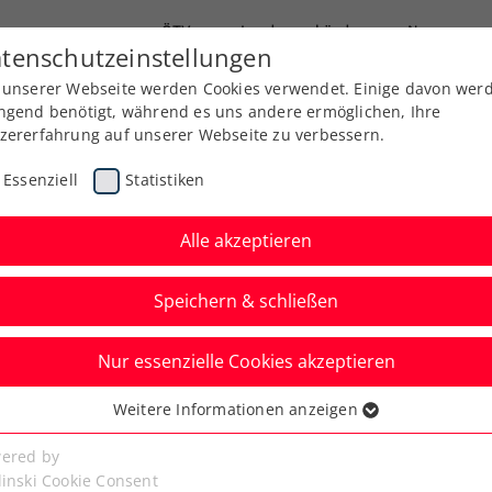
ÖTV
Landesverbände
News
tenschutzeinstellungen
 unserer Webseite werden Cookies verwendet. Einige davon wer
Ausbildung
Services
Über uns
ngend benötigt, während es uns andere ermöglichen, Ihre
zererfahrung auf unserer Webseite zu verbessern.
Essenziell
Statistiken
Alle akzeptieren
Aktuelle News
Speichern & schließen
Nur essenzielle Cookies akzeptieren
Weitere Informationen anzeigen
ssenziell
senzielle Cookies werden für grundlegende Funktionen der
ered by
bseite benötigt. Dadurch ist gewährleistet, dass die Webseite
linski Cookie Consent