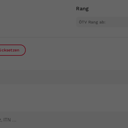
Zweck
generierte ID, für die historische Speicherung
Ihrer vorgenommen Einstellungen, falls der
Rang
Webseiten-Betreiber dies eingestellt hat.
rücksetzen