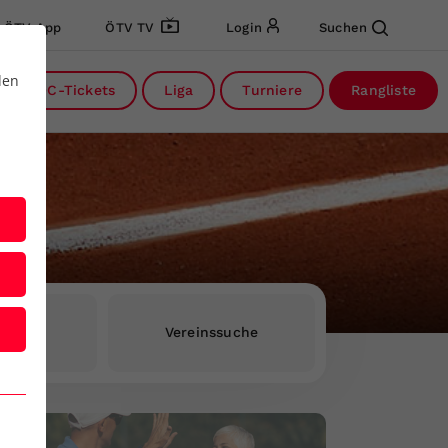
ÖTV App
ÖTV TV
Login
Suchen
den
DC-Tickets
Liga
Turniere
Rangliste
rInnen
Vereinssuche