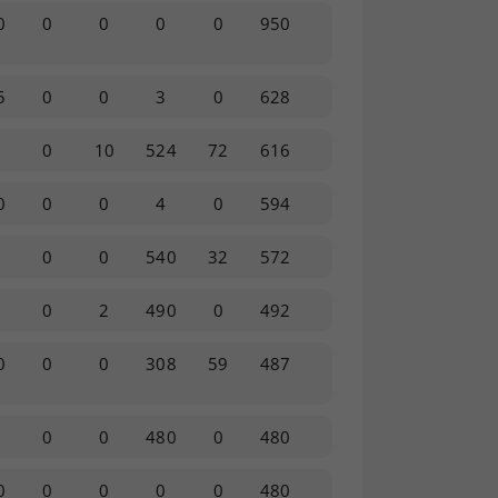
0
0
0
0
0
950
5
0
0
3
0
628
0
0
10
524
72
616
0
0
0
4
0
594
0
0
540
32
572
0
2
490
0
492
0
0
0
308
59
487
0
0
480
0
480
0
0
0
0
0
480