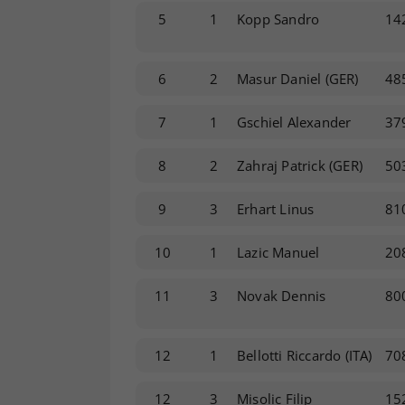
5
1
Kopp Sandro
14
6
2
Masur Daniel
(GER)
48
7
1
Gschiel Alexander
37
8
2
Zahraj Patrick
(GER)
50
9
3
Erhart Linus
81
10
1
Lazic Manuel
20
11
3
Novak Dennis
80
12
1
Bellotti Riccardo
(ITA)
70
12
3
Misolic Filip
15