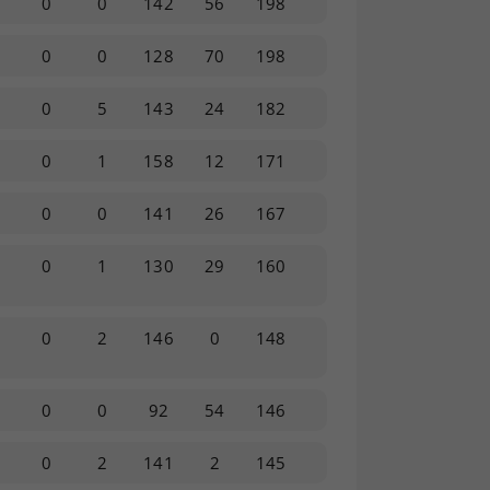
0
0
142
56
198
0
0
128
70
198
0
0
5
143
24
182
0
1
158
12
171
0
0
141
26
167
0
1
130
29
160
0
2
146
0
148
0
0
92
54
146
0
2
141
2
145