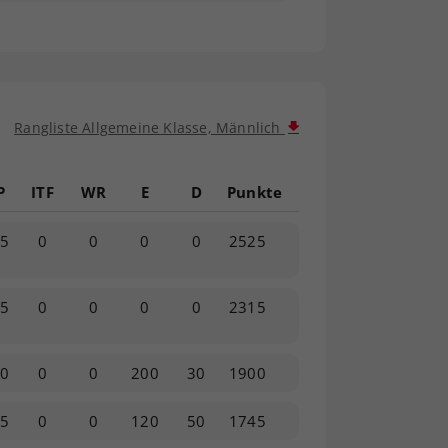
Rangliste Allgemeine Klasse, Männlich
P
ITF
WR
E
D
Punkte
25
0
0
0
0
2525
15
0
0
0
0
2315
70
0
0
200
30
1900
75
0
0
120
50
1745