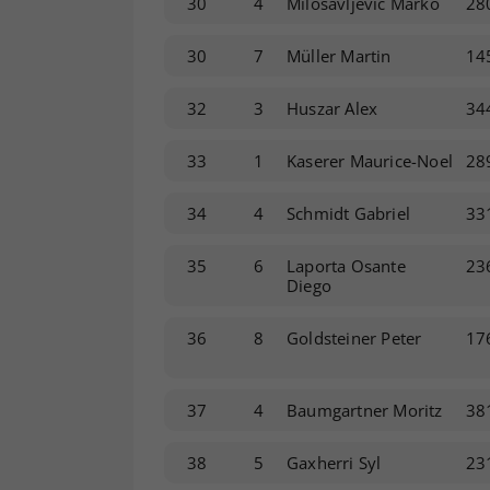
30
4
Milosavljevic Marko
28
30
7
Müller Martin
14
32
3
Huszar Alex
34
33
1
Kaserer Maurice-Noel
28
34
4
Schmidt Gabriel
33
35
6
Laporta Osante
23
Diego
36
8
Goldsteiner Peter
17
37
4
Baumgartner Moritz
38
38
5
Gaxherri Syl
23