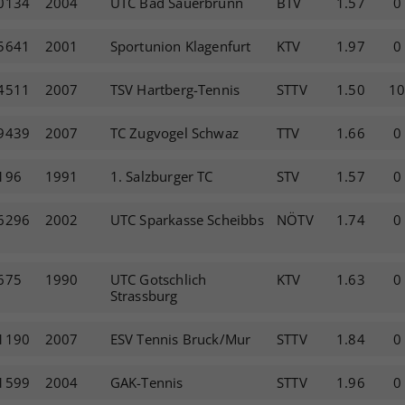
0134
2004
UTC Bad Sauerbrunn
BTV
1.57
0
5641
2001
Sportunion Klagenfurt
KTV
1.97
0
4511
2007
TSV Hartberg-Tennis
STTV
1.50
1
9439
2007
TC Zugvogel Schwaz
TTV
1.66
0
196
1991
1. Salzburger TC
STV
1.57
0
6296
2002
UTC Sparkasse Scheibbs
NÖTV
1.74
0
675
1990
UTC Gotschlich
KTV
1.63
0
Strassburg
1190
2007
ESV Tennis Bruck/Mur
STTV
1.84
0
1599
2004
GAK-Tennis
STTV
1.96
0