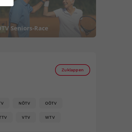
TV Seniors-Race
Zuklappen
TV
NÖTV
OÖTV
TTV
VTV
WTV