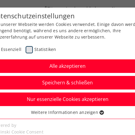
ÖTV
Landesverbände
News
tenschutzeinstellungen
 unserer Webseite werden Cookies verwendet. Einige davon wer
Ausbildung
Services
Über uns
ngend benötigt, während es uns andere ermöglichen, Ihre
zererfahrung auf unserer Webseite zu verbessern.
Essenziell
Statistiken
Alle akzeptieren
Speichern & schließen
Nur essenzielle Cookies akzeptieren
niere
Rangliste
Spiele
Weitere Informationen anzeigen
ssenziell
senzielle Cookies werden für grundlegende Funktionen der
ered by
bseite benötigt. Dadurch ist gewährleistet, dass die Webseite
linski Cookie Consent