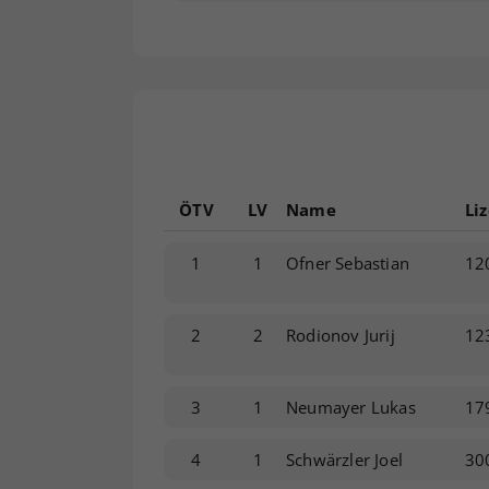
ÖTV
LV
Name
Li
1
1
Ofner Sebastian
12
2
2
Rodionov Jurij
12
3
1
Neumayer Lukas
17
4
1
Schwärzler Joel
30