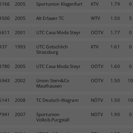
0166
2005
Sportunion Klagenfurt
KTV
1.79
0
9500
2005
Alt Erlaaer TC
WTV
1.50
5
6611
2001
UTC Casa Moda Steyr
OÖTV
1.77
0
937
1993
UTC Gotschlich
KTV
1.61
0
Strassburg
8780
2005
UTC Casa Moda Steyr
OÖTV
1.60
0
5943
2002
Union Stein&Co
OÖTV
1.50
1
Mauthausen
6141
2008
TC Deutsch-Wagram
NÖTV
1.50
1
7941
2007
Sportunion
NÖTV
1.90
0
Volksb.Purgstall