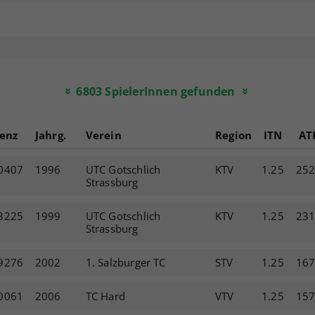
6803
SpielerInnen gefunden
»
»
zenz
Jahrg.
Verein
Region
ITN
AT
0407
1996
UTC Gotschlich
KTV
1.25
25
Strassburg
3225
1999
UTC Gotschlich
KTV
1.25
23
Strassburg
9276
2002
1. Salzburger TC
STV
1.25
16
0061
2006
TC Hard
VTV
1.25
15