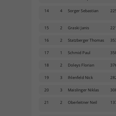
14
4
Sorger Sebastian
22
15
2
Graski Janis
22
16
2
Statzberger Thomas
35
17
1
Schmid Paul
35
18
2
Doleys Florian
37
19
3
Ihlenfeld Nick
28
20
3
Maislinger Niklas
30
21
2
Oberleitner Neil
13