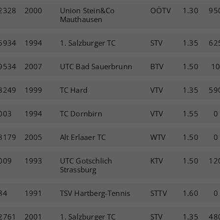
2328
2000
Union Stein&Co
OÖTV
1.30
95
Mauthausen
5934
1994
1. Salzburger TC
STV
1.35
62
9534
2007
UTC Bad Sauerbrunn
BTV
1.50
1
3249
1999
TC Hard
VTV
1.35
59
003
1994
TC Dornbirn
VTV
1.55
0
8179
2005
Alt Erlaaer TC
WTV
1.50
0
009
1993
UTC Gotschlich
KTV
1.50
12
Strassburg
84
1991
TSV Hartberg-Tennis
STTV
1.60
0
2761
2001
1. Salzburger TC
STV
1.35
48