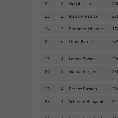
22
5
Gutjahr Leo
28
23
2
Jozwicki Patrick
28
24
3
Prammer Johannes
17
25
6
Ofner Patrick
77
26
4
Leitner Tobias
29
27
5
Gundacker Jonas
23
28
4
Berenz Bastian
32
28
4
Scharner Benjamin
31