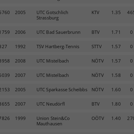
5760
2005
UTC Gotschlich
KTV
1.35
46
Strassburg
1759
2006
UTC Bad Sauerbrunn
BTV
1.71
0
327
1992
TSV Hartberg-Tennis
STTV
1.57
0
8958
2008
UTC Mistelbach
NÖTV
1.57
0
6039
2007
UTC Mistelbach
NÖTV
1.58
0
2153
2005
UTC Sparkasse Scheibbs
NÖTV
1.60
0
8655
2007
UTC Neudörfl
BTV
1.80
0
7826
1999
Union Stein&Co
OÖTV
1.40
27
Mauthausen