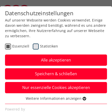
Datenschutzeinstellungen
Burgenländischer Tennisverband
Auf unserer Webseite werden Cookies verwendet. Einige
davon werden zwingend benötigt, während es uns andere
ermöglichen, Ihre Nutzererfahrung auf unserer Webseite
zu verbessern.
Essenziell
Statistiken
Alle akzeptieren
Speichern & schließen
Nur essenzielle Cookies akzeptieren
Weitere Informationen anzeigen
Essenziell
Essenzielle Cookies werden für grundlegende
Powered by