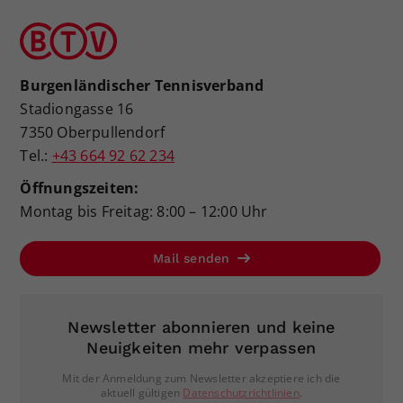
Dieser Wert speichert Ihre Consent-
Einstellungen. Unter anderem eine
zufällig generierte ID, für die
Zweck
historische Speicherung Ihrer
Burgenländischer Tennisverband
vorgenommen Einstellungen, falls der
Stadiongasse 16
Webseiten-Betreiber dies eingestellt
7350 Oberpullendorf
hat.
Tel.:
+43 664 92 62 234
Öffnungszeiten:
Montag bis Freitag: 8:00 – 12:00 Uhr
Mail senden
Newsletter abonnieren und keine
Neuigkeiten mehr verpassen
Mit der Anmeldung zum Newsletter akzeptiere ich die
aktuell gültigen
Datenschutzrichtlinien
.