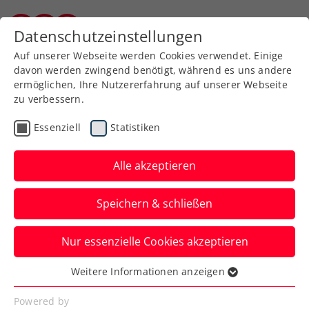
Datenschutzeinstellungen
Burgenländischer Tennisverband
Auf unserer Webseite werden Cookies verwendet. Einige
davon werden zwingend benötigt, während es uns andere
ermöglichen, Ihre Nutzererfahrung auf unserer Webseite
zu verbessern.
BTV-Rechnungsprüfer
Essenziell
Statistiken
Alle akzeptieren
Speichern & schließen
Nur essenzielle Cookies akzeptieren
Rechnungsprüfer
Weitere Informationen anzeigen
Essenziell
Essenzielle Cookies werden für grundlegende
Powered by