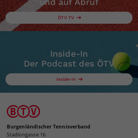
und auf Abruf
Dieser Wert speichert Ihre Consent-
Einstellungen. Unter anderem eine
ÖTV TV
zufällig generierte ID, für die
Zweck
historische Speicherung Ihrer
vorgenommen Einstellungen, falls der
Webseiten-Betreiber dies eingestellt
hat.
Inside-In
Der Podcast des ÖTV
Inside-In
Burgenländischer Tennisverband
Stadiongasse 16