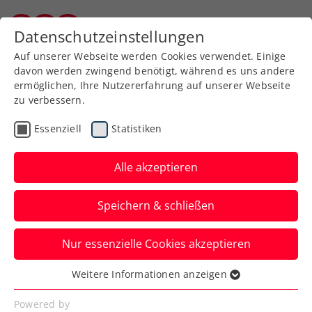
Datenschutzeinstellungen
Burgenländischer Tennisverband
Auf unserer Webseite werden Cookies verwendet. Einige
davon werden zwingend benötigt, während es uns andere
ermöglichen, Ihre Nutzererfahrung auf unserer Webseite
zu verbessern.
staatliche Ausbildungen des
Essenziell
Statistiken
BSPA
Alle akzeptieren
Speichern & schließen
Nur essenzielle Cookies akzeptieren
Weitere Informationen anzeigen
Tennisinstruktor
Essenziell
Essenzielle Cookies werden für grundlegende
Powered by
Tennisinstruktoren sind Personen, die befähigt