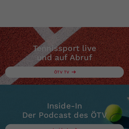
Kontakt:
Tennissport live
und auf Abruf
ÖTV TV
Inside-In
Der Podcast des ÖTV