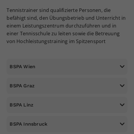
Dieser Wert speichert Ihre Consent-
Tennistrainer sind qualifizierte Personen, die
Einstellungen. Unter anderem eine
befähigt sind, den Übungsbetrieb und Unterricht in
zufällig generierte ID, für die
einem Leistungszentrum durchzuführen und in
Zweck
historische Speicherung Ihrer
einer Tennisschule zu leiten sowie die Betreuung
vorgenommen Einstellungen, falls der
Webseiten-Betreiber dies eingestellt
von Hochleistungstraining im Spitzensport
hat.
BSPA Wien
Kontakt:
BSPA Graz
Kontakt:
BSPA Linz
Kontakt:
BSPA Innsbruck