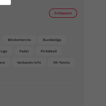
Zuklappen
Blindentennis
Bundesliga
Liga
Padel
Pickleball
ere
Verbands-Info
VR-Tennis