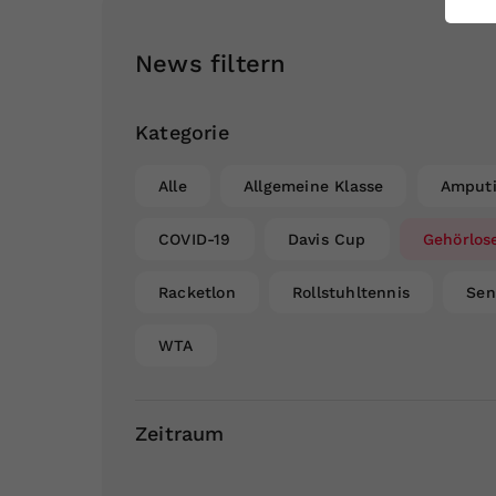
ei
News filtern
S
Kategorie
Alle
Allgemeine Klasse
Amputi
COVID-19
Davis Cup
Gehörlos
Racketlon
Rollstuhltennis
Sen
WTA
Zeitraum