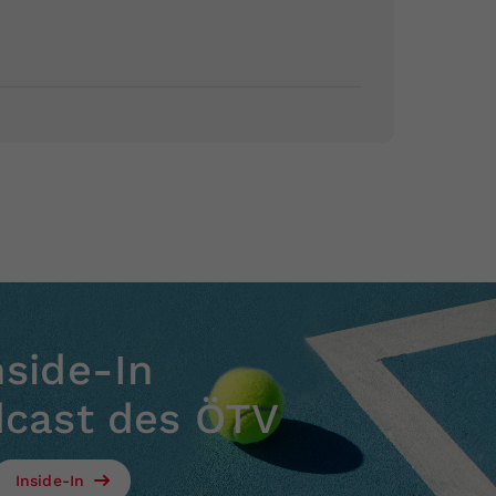
nside-In
dcast des ÖTV
Inside-In