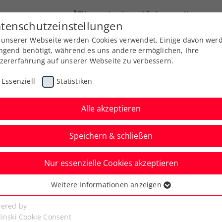
ÖTV
Landesverbände
News
tenschutzeinstellungen
 unserer Webseite werden Cookies verwendet. Einige davon wer
Ausbildung
Services
Über uns
ngend benötigt, während es uns andere ermöglichen, Ihre
zererfahrung auf unserer Webseite zu verbessern.
Essenziell
Statistiken
Alle akzeptieren
Aktuelle News
Speichern & schließen
Nur essenzielle Cookies akzeptieren
Weitere Informationen anzeigen
ssenziell
senzielle Cookies werden für grundlegende Funktionen der
ered by
bseite benötigt. Dadurch ist gewährleistet, dass die Webseite
linski Cookie Consent