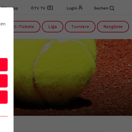
ÖTV App
ÖTV TV
Login
Suchen
den
DC-Tickets
Liga
Turniere
Rangliste