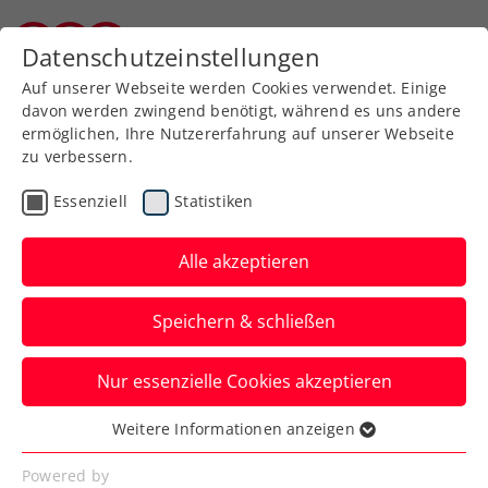
Datenschutzeinstellungen
Burgenländischer Tennisverband
Auf unserer Webseite werden Cookies verwendet. Einige
davon werden zwingend benötigt, während es uns andere
ermöglichen, Ihre Nutzererfahrung auf unserer Webseite
zu verbessern.
Aktuelle News
Essenziell
Statistiken
Alle akzeptieren
Speichern & schließen
Nur essenzielle Cookies akzeptieren
Weitere Informationen anzeigen
Essenziell
News filtern
Essenzielle Cookies werden für grundlegende
Powered by