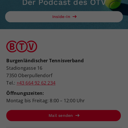
Der Podcast des ÖTV
Dieser Wert speichert Ihre Consent-
Einstellungen. Unter anderem eine
Inside-In
zufällig generierte ID, für die
Zweck
historische Speicherung Ihrer
vorgenommen Einstellungen, falls der
Webseiten-Betreiber dies eingestellt
hat.
Burgenländischer Tennisverband
Stadiongasse 16
7350 Oberpullendorf
Tel.:
+43 664 92 62 234
Öffnungszeiten:
Montag bis Freitag: 8:00 – 12:00 Uhr
Mail senden