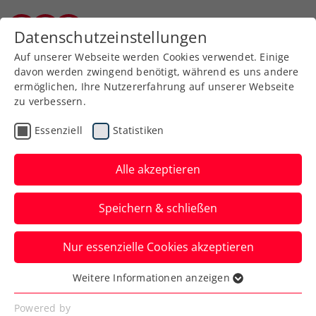
Datenschutzeinstellungen
Burgenländischer Tennisverband
Auf unserer Webseite werden Cookies verwendet. Einige
davon werden zwingend benötigt, während es uns andere
ermöglichen, Ihre Nutzererfahrung auf unserer Webseite
zu verbessern.
Aktuelle News
Essenziell
Statistiken
Alle akzeptieren
Speichern & schließen
Nur essenzielle Cookies akzeptieren
Weitere Informationen anzeigen
Essenziell
News filtern
Essenzielle Cookies werden für grundlegende
Powered by