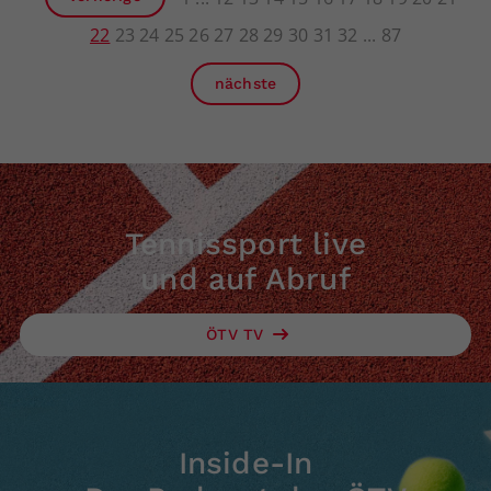
22
23
24
25
26
27
28
29
30
31
32
87
nächste
Tennissport live
und auf Abruf
ÖTV TV
Inside-In