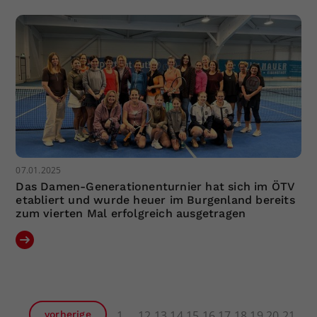
07.01.2025
Das Damen-Generationenturnier hat sich im ÖTV
etabliert und wurde heuer im Burgenland bereits
zum vierten Mal erfolgreich ausgetragen
1
12
13
14
15
16
17
18
19
20
21
vorherige