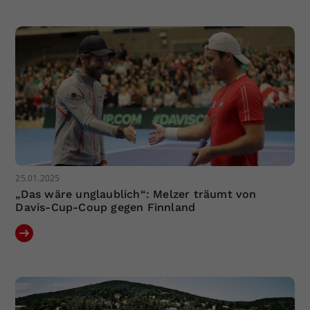
Dieser Wert speichert Ihre Consent-
Einstellungen. Unter anderem eine
zufällig generierte ID, für die
Zweck
historische Speicherung Ihrer
vorgenommen Einstellungen, falls der
Webseiten-Betreiber dies eingestellt
hat.
25.01.2025
„Das wäre unglaublich“: Melzer träumt von
Davis-Cup-Coup gegen Finnland