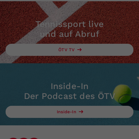
Tennissport live
und auf Abruf
ÖTV TV
Inside-In
Der Podcast des ÖTV
Inside-In