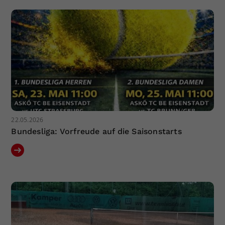
Dieser Wert speichert Ihre Consent-
Einstellungen. Unter anderem eine
zufällig generierte ID, für die
Zweck
historische Speicherung Ihrer
vorgenommen Einstellungen, falls der
Webseiten-Betreiber dies eingestellt
hat.
22.05.2026
Bundesliga: Vorfreude auf die Saisonstarts