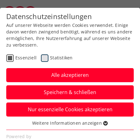
Datenschutzeinstellungen
Burgenländischer Tennisverband
Auf unserer Webseite werden Cookies verwendet. Einige
davon werden zwingend benötigt, während es uns andere
ermöglichen, Ihre Nutzererfahrung auf unserer Webseite
zu verbessern.
Aktuelle News
Essenziell
Statistiken
Alle akzeptieren
Speichern & schließen
Nur essenzielle Cookies akzeptieren
Weitere Informationen anzeigen
Essenziell
News filtern
Essenzielle Cookies werden für grundlegende
Powered by