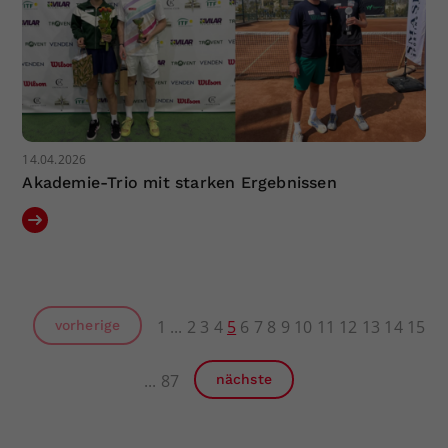
14.04.2026
Akademie-Trio mit starken Ergebnissen
1
2
3
4
5
6
7
8
9
10
11
12
13
14
15
vorherige
87
nächste