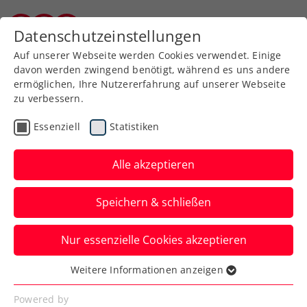
Datenschutzeinstellungen
Burgenländischer Tennisverband
Auf unserer Webseite werden Cookies verwendet. Einige
davon werden zwingend benötigt, während es uns andere
ermöglichen, Ihre Nutzererfahrung auf unserer Webseite
zu verbessern.
Aktuelle News
Essenziell
Statistiken
Alle akzeptieren
Speichern & schließen
Nur essenzielle Cookies akzeptieren
Weitere Informationen anzeigen
Essenziell
News filtern
Essenzielle Cookies werden für grundlegende
Powered by