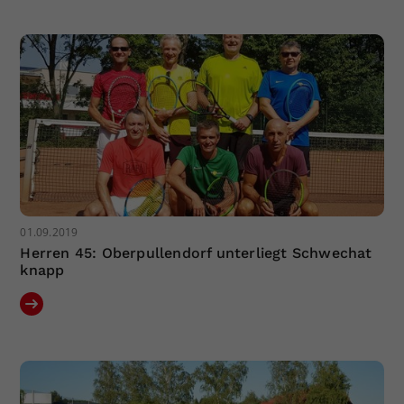
Dieser Wert speichert Ihre Consent-
Einstellungen. Unter anderem eine
zufällig generierte ID, für die
Zweck
historische Speicherung Ihrer
vorgenommen Einstellungen, falls der
Webseiten-Betreiber dies eingestellt
hat.
01.09.2019
Herren 45: Oberpullendorf unterliegt Schwechat
knapp