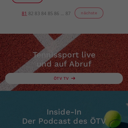
81
82
83
84
85
86
87
nächste
Tennissport live
und auf Abruf
ÖTV TV
Inside-In
Der Podcast des ÖTV