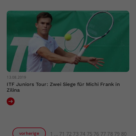
13.08.2019
ITF Juniors Tour: Zwei Siege für Michi Frank in
Zilina
1
71
72
73
74
75
76
77
78
79
80
vorherige