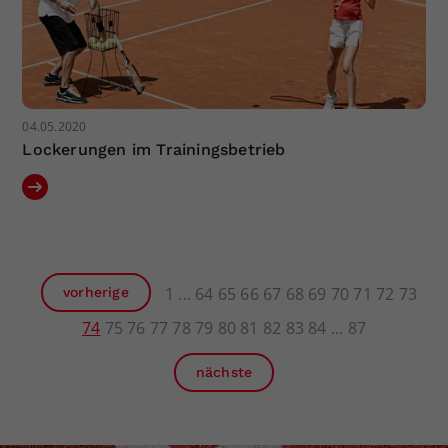
04.05.2020
Lockerungen im Trainingsbetrieb
1
64
65
66
67
68
69
70
71
72
73
vorherige
74
75
76
77
78
79
80
81
82
83
84
87
nächste