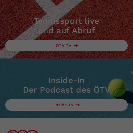
Tennissport live
und auf Abruf
ÖTV TV
Inside-In
Der Podcast des ÖTV
Inside-In