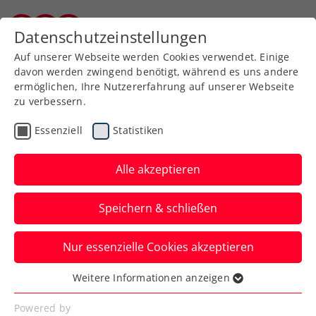
Datenschutzeinstellungen
Burgenländischer Tennisverband
Auf unserer Webseite werden Cookies verwendet. Einige
davon werden zwingend benötigt, während es uns andere
ermöglichen, Ihre Nutzererfahrung auf unserer Webseite
zu verbessern.
Aktuelle News
Essenziell
Statistiken
Alle akzeptieren
Speichern & schließen
Nur essenzielle Cookies akzeptieren
Weitere Informationen anzeigen
Essenziell
News filtern
Essenzielle Cookies werden für grundlegende
Powered by