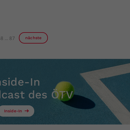
48
87
nächste
nside-In
dcast des ÖTV
Inside-In