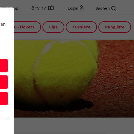
ÖTV App
ÖTV TV
Login
Suchen
den
DC-Tickets
Liga
Turniere
Rangliste