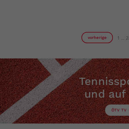
1
2
vorherige
Tennisspo
und auf
ÖTV TV