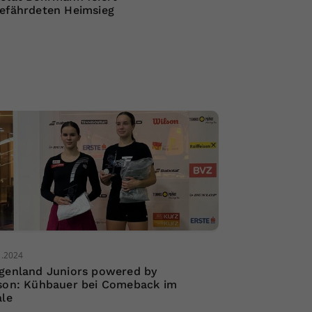
efährdeten Heimsieg
1.2024
genland Juniors powered by
son: Kühbauer bei Comeback im
ale