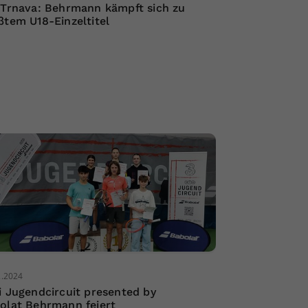
 Trnava: Behrmann kämpft sich zu
ßtem U18-Einzeltitel
2.2024
i Jugendcircuit presented by
olat Behrmann feiert