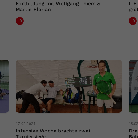
Fortbildung mit Wolfgang Thiem &
ITF
Martin Florian
grö
17.02.2024
15.0
Intensive Woche brachte zwei
Dre
Turniersiege
Bab