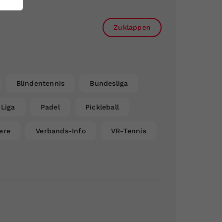
Zuklappen
Blindentennis
Bundesliga
Liga
Padel
Pickleball
ere
Verbands-Info
VR-Tennis