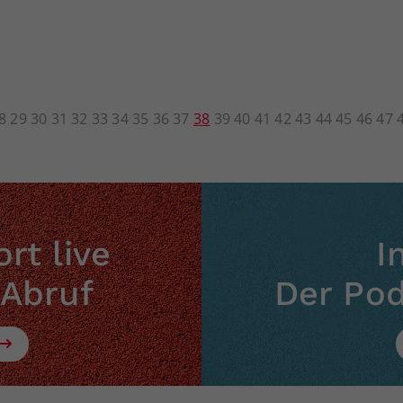
8
29
30
31
32
33
34
35
36
37
38
39
40
41
42
43
44
45
46
47
rt live
I
 Abruf
Der Po