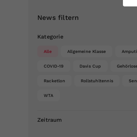
ei
News filtern
S
Kategorie
Alle
Allgemeine Klasse
Amputi
COVID-19
Davis Cup
Gehörlos
Racketlon
Rollstuhltennis
Sen
WTA
Zeitraum