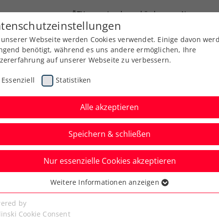
ÖTV
Landesverbände
News
tenschutzeinstellungen
 unserer Webseite werden Cookies verwendet. Einige davon wer
Ausbildung
Services
Über uns
ngend benötigt, während es uns andere ermöglichen, Ihre
zererfahrung auf unserer Webseite zu verbessern.
Essenziell
Statistiken
Alle akzeptieren
Aktuelle News
Speichern & schließen
Nur essenzielle Cookies akzeptieren
Weitere Informationen anzeigen
ssenziell
senzielle Cookies werden für grundlegende Funktionen der
ered by
bseite benötigt. Dadurch ist gewährleistet, dass die Webseite
linski Cookie Consent