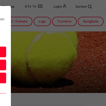
ÖTV App
ÖTV TV
Login
Suchen
den
DC-Tickets
Liga
Turniere
Rangliste