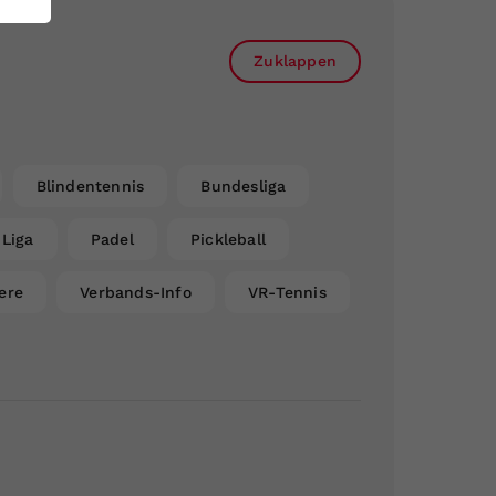
Zuklappen
Blindentennis
Bundesliga
Liga
Padel
Pickleball
ere
Verbands-Info
VR-Tennis