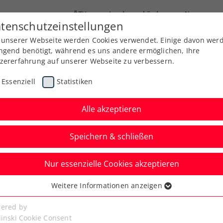
ÖTV
Landesverbände
News
tenschutzeinstellungen
 unserer Webseite werden Cookies verwendet. Einige davon wer
Ausbildung
Services
Über uns
ngend benötigt, während es uns andere ermöglichen, Ihre
zererfahrung auf unserer Webseite zu verbessern.
Essenziell
Statistiken
Alle akzeptieren
Aktuelle News
Speichern & schließen
Nur essenzielle Cookies akzeptieren
Weitere Informationen anzeigen
ssenziell
senzielle Cookies werden für grundlegende Funktionen der
ered by
bseite benötigt. Dadurch ist gewährleistet, dass die Webseite
linski Cookie Consent