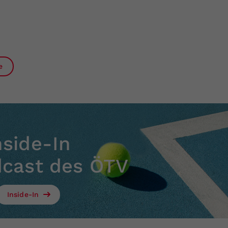
e
nside-In
dcast des ÖTV
Inside-In