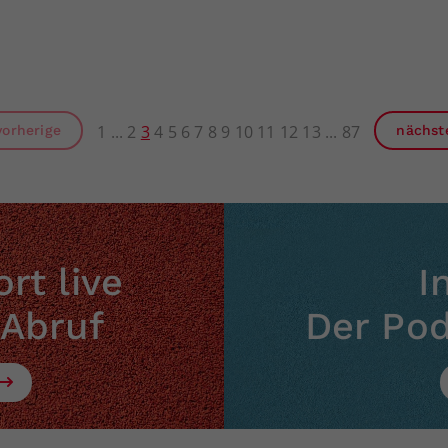
1
2
3
4
5
6
7
8
9
10
11
12
13
87
vorherige
nächst
rt live
I
 Abruf
Der Po