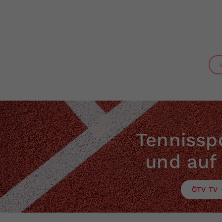
Tennisspo
und auf
ÖTV TV