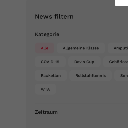
ei
News filtern
S
Kategorie
Alle
Allgemeine Klasse
Amputi
COVID-19
Davis Cup
Gehörlos
Racketlon
Rollstuhltennis
Sen
WTA
Zeitraum