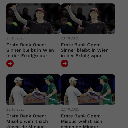
23.10.2025
23.10.2025
Erste Bank Open:
Erste Bank Open:
Sinner bleibt in Wien
Sinner bleibt in Wien
in der Erfolgsspur
in der Erfolgsspur
22.10.2025
22.10.2025
Erste Bank Open:
Erste Bank Open:
Misolic wehrt sich
Misolic wehrt sich
gegen de Minaur
gegen de Minaur