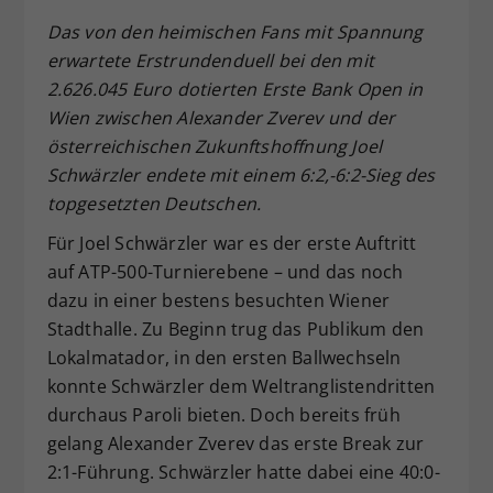
Dieser Wert speichert Ihre Consent-
Das von den heimischen Fans mit Spannung
Einstellungen. Unter anderem eine
erwartete Erstrundenduell bei den mit
zufällig generierte ID, für die
2.626.045 Euro dotierten Erste Bank Open in
Zweck
historische Speicherung Ihrer
Wien zwischen Alexander Zverev und der
vorgenommen Einstellungen, falls der
österreichischen Zukunftshoffnung Joel
Webseiten-Betreiber dies eingestellt
hat.
Schwärzler endete mit einem 6:2,-6:2-Sieg des
topgesetzten Deutschen.
Für Joel Schwärzler war es der erste Auftritt
auf ATP-500-Turnierebene – und das noch
dazu in einer bestens besuchten Wiener
Stadthalle. Zu Beginn trug das Publikum den
Lokalmatador, in den ersten Ballwechseln
konnte Schwärzler dem Weltranglistendritten
durchaus Paroli bieten. Doch bereits früh
gelang Alexander Zverev das erste Break zur
2:1-Führung. Schwärzler hatte dabei eine 40:0-