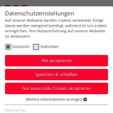
Zurück zur Newsübersicht
Datenschutzeinstellungen
Burgenländischer Tennisverband
Auf unserer Webseite werden Cookies verwendet. Einige
davon werden zwingend benötigt, während es uns andere
ermöglichen, Ihre Nutzererfahrung auf unserer Webseite
zu verbessern.
Turniere
ATP
Essenziell
Statistiken
Erste Bank Open:
Schwärzler gewinnt 4
Alle akzeptieren
Games und viele
Speichern & schließen
Erfahrungen
Nur essenzielle Cookies akzeptieren
Die Nummer drei der Welt ist für den
ÖTV-Youngster bei dessen Debüt beim
Weitere Informationen anzeigen
Essenziell
ATP-Turnier in Wien zu stark.
Essenzielle Cookies werden für grundlegende
Powered by