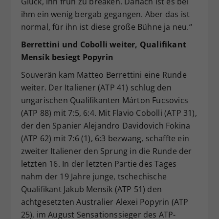
Glück, ihn früh zu breaken. Danach ist es bei
ihm ein wenig bergab gegangen. Aber das ist
normal, für ihn ist diese große Bühne ja neu.“
Berrettini und Cobolli weiter, Qualifikant
Mensík besiegt Popyrin
Souverän kam Matteo Berrettini eine Runde
weiter. Der Italiener (ATP 41) schlug den
ungarischen Qualifikanten Márton Fucsovics
(ATP 88) mit 7:5, 6:4. Mit Flavio Cobolli (ATP 31),
der den Spanier Alejandro Davidovich Fokina
(ATP 62) mit 7:6 (1), 6:3 bezwang, schaffte ein
zweiter Italiener den Sprung in die Runde der
letzten 16. In der letzten Partie des Tages
nahm der 19 Jahre junge, tschechische
Qualifikant Jakub Mensík (ATP 51) den
achtgesetzten Australier Alexei Popyrin (ATP
25), im August Sensationssieger des ATP-