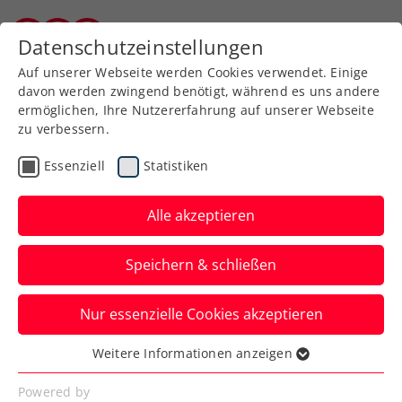
Zurück zur Newsübersicht
Datenschutzeinstellungen
Burgenländischer Tennisverband
Auf unserer Webseite werden Cookies verwendet. Einige
davon werden zwingend benötigt, während es uns andere
ermöglichen, Ihre Nutzererfahrung auf unserer Webseite
zu verbessern.
Rollstuhltennis
Inklusion
ATP
Essenziell
Statistiken
Turniere
Alle akzeptieren
Erste Bank Open:
Speichern & schließen
Rollstuhltennis als Best
Practice
Nur essenzielle Cookies akzeptieren
Beim sportsbusiness.at Breakfast Club
Weitere Informationen anzeigen
Essenziell
steht der neue Turnierschwerpunkt im
Essenzielle Cookies werden für grundlegende
Powered by
Bereich Inklusion im Zentrum.