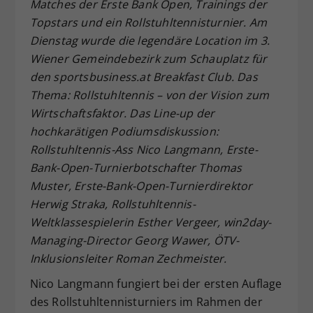
Matches der Erste Bank Open, Trainings der
Dieser Wert speichert Ihre Consent-
Topstars und ein Rollstuhltennisturnier. Am
Einstellungen. Unter anderem eine
Dienstag wurde die legendäre Location im 3.
zufällig generierte ID, für die
Wiener Gemeindebezirk zum Schauplatz für
Zweck
historische Speicherung Ihrer
den sportsbusiness.at Breakfast Club. Das
vorgenommen Einstellungen, falls der
Webseiten-Betreiber dies eingestellt
Thema: Rollstuhltennis – von der Vision zum
hat.
Wirtschaftsfaktor. Das Line-up der
hochkarätigen Podiumsdiskussion:
Rollstuhltennis-Ass Nico Langmann, Erste-
Bank-Open-Turnierbotschafter Thomas
Muster, Erste-Bank-Open-Turnierdirektor
Herwig Straka, Rollstuhltennis-
Weltklassespielerin Esther Vergeer, win2day-
Managing-Director Georg Wawer, ÖTV-
Inklusionsleiter Roman Zechmeister.
Nico Langmann fungiert bei der ersten Auflage
des Rollstuhltennisturniers im Rahmen der