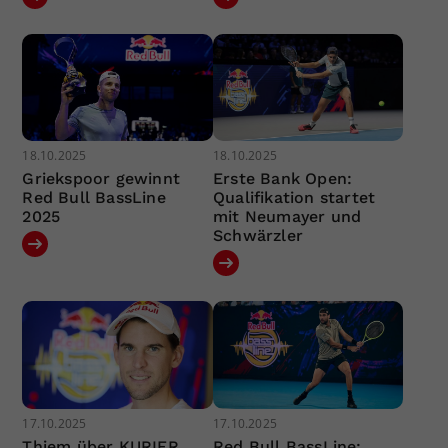
18.10.2025
18.10.2025
Griekspoor gewinnt
Erste Bank Open:
Red Bull BassLine
Qualifikation startet
2025
mit Neumayer und
Schwärzler
17.10.2025
17.10.2025
Thiem über KURIER
Red Bull BassLine: