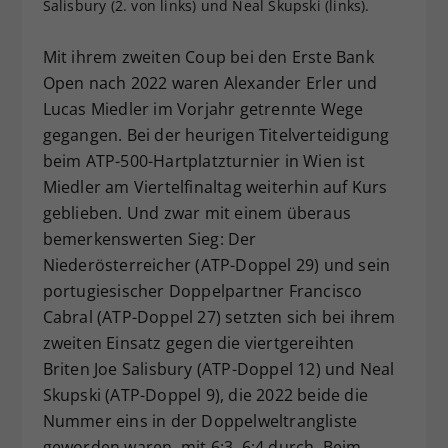
Salisbury (2. von links) und Neal Skupski (links).
Dieser Wert speichert Ihre Consent-
Einstellungen. Unter anderem eine
Mit ihrem zweiten Coup bei den Erste Bank
zufällig generierte ID, für die
Open nach 2022 waren Alexander Erler und
Zweck
historische Speicherung Ihrer
Lucas Miedler im Vorjahr getrennte Wege
vorgenommen Einstellungen, falls der
Webseiten-Betreiber dies eingestellt
gegangen. Bei der heurigen Titelverteidigung
hat.
beim ATP-500-Hartplatzturnier in Wien ist
Miedler am Viertelfinaltag weiterhin auf Kurs
geblieben. Und zwar mit einem überaus
bemerkenswerten Sieg: Der
Niederösterreicher (ATP-Doppel 29) und sein
portugiesischer Doppelpartner Francisco
Cabral (ATP-Doppel 27) setzten sich bei ihrem
zweiten Einsatz gegen die viertgereihten
Briten Joe Salisbury (ATP-Doppel 12) und Neal
Skupski (ATP-Doppel 9), die 2022 beide die
Nummer eins in der Doppelweltrangliste
geworden waren, mit 6:3, 6:4 durch. Beim