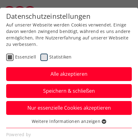
Zurück zur Newsübersicht
Datenschutzeinstellungen
Burgenländischer Tennisverband
Auf unserer Webseite werden Cookies verwendet. Einige
davon werden zwingend benötigt, während es uns andere
ermöglichen, Ihre Nutzererfahrung auf unserer Webseite
zu verbessern.
ATP
Turniere
Essenziell
Statistiken
Erste Bank Open: Miedler
wahrt Chance auf
Alle akzeptieren
Titelverteidigung im
Speichern & schließen
Doppel
Nur essenzielle Cookies akzeptieren
Zudem wird das ÖTV-Ass im Rahmen des
ATP-Turniers in Wien als
Weitere Informationen anzeigen
Essenziell
Niederösterreichs Sportler des Jahres
Essenzielle Cookies werden für grundlegende
Powered by
geehrt.