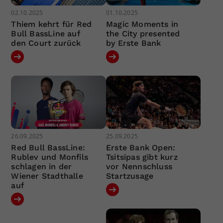
02.10.2025
01.10.2025
Thiem kehrt für Red
Magic Moments in
Bull BassLine auf
the City presented
den Court zurück
by Erste Bank
26.09.2025
25.09.2025
Red Bull BassLine:
Erste Bank Open:
Rublev und Monfils
Tsitsipas gibt kurz
schlagen in der
vor Nennschluss
Wiener Stadthalle
Startzusage
auf