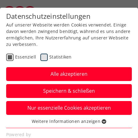
Zurück zur Newsübersicht
Datenschutzeinstellungen
Burgenländischer Tennisverband
Auf unserer Webseite werden Cookies verwendet. Einige
davon werden zwingend benötigt, während es uns andere
ermöglichen, Ihre Nutzererfahrung auf unserer Webseite
zu verbessern.
Turniere
ATP
Essenziell
Statistiken
Erste Bank Open:
Farewell-Party für Thiem
Alle akzeptieren
– Sieg, Ehrung und
Speichern & schließen
Konfettiregen
Nur essenzielle Cookies akzeptieren
5000 Zuschauer:innen lassen das ÖTV-Ass
vorm letzten ATP-Turnierstart in Wien
Weitere Informationen anzeigen
Essenziell
nochmal hochleben.
Essenzielle Cookies werden für grundlegende
Powered by