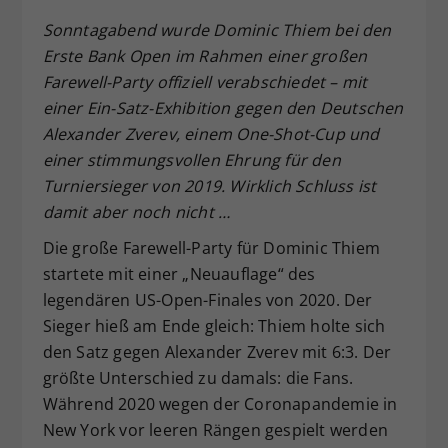
Dieser Wert speichert Ihre Consent-
Sonntagabend wurde Dominic Thiem bei den
Einstellungen. Unter anderem eine
Erste Bank Open im Rahmen einer großen
zufällig generierte ID, für die
Farewell-Party offiziell verabschiedet – mit
Zweck
historische Speicherung Ihrer
einer Ein-Satz-Exhibition gegen den Deutschen
vorgenommen Einstellungen, falls der
Alexander Zverev, einem One-Shot-Cup und
Webseiten-Betreiber dies eingestellt
hat.
einer stimmungsvollen Ehrung für den
Turniersieger von 2019. Wirklich Schluss ist
damit aber noch nicht …
Die große Farewell-Party für Dominic Thiem
startete mit einer „Neuauflage“ des
legendären US-Open-Finales von 2020. Der
Sieger hieß am Ende gleich: Thiem holte sich
den Satz gegen Alexander Zverev mit 6:3. Der
größte Unterschied zu damals: die Fans.
Während 2020 wegen der Coronapandemie in
New York vor leeren Rängen gespielt werden