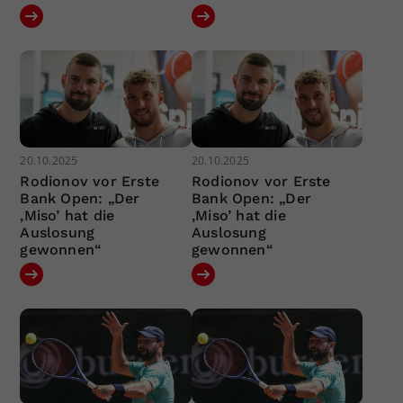
20.10.2025
20.10.2025
Rodionov vor Erste
Rodionov vor Erste
Bank Open: „Der
Bank Open: „Der
‚Miso’ hat die
‚Miso’ hat die
Auslosung
Auslosung
gewonnen“
gewonnen“