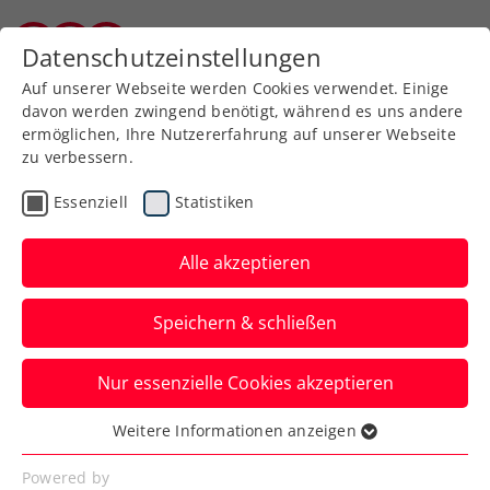
Zurück zur Newsübersicht
Datenschutzeinstellungen
Burgenländischer Tennisverband
Auf unserer Webseite werden Cookies verwendet. Einige
davon werden zwingend benötigt, während es uns andere
ermöglichen, Ihre Nutzererfahrung auf unserer Webseite
zu verbessern.
Turniere
ATP
Essenziell
Statistiken
Road to Erste Bank Open:
Jetzt für
Alle akzeptieren
Qualifikationsturniere
Speichern & schließen
anmelden
Nur essenzielle Cookies akzeptieren
Nach erfolgreicher Premiere 2024 kehrt
das „Champions of Vienna“-Minicourt-
Weitere Informationen anzeigen
Essenziell
Turnier zurück – aber noch größer!
Essenzielle Cookies werden für grundlegende
Powered by