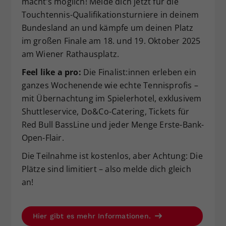
macht’s möglich! Melde dich jetzt für die
Dieser Wert speichert Ihre Consent-
Touchtennis-Qualifikationsturniere in deinem
Einstellungen. Unter anderem eine
Bundesland an und kämpfe um deinen Platz
zufällig generierte ID, für die
im großen Finale am 18. und 19. Oktober 2025
Zweck
historische Speicherung Ihrer
am Wiener Rathausplatz.
vorgenommen Einstellungen, falls der
Webseiten-Betreiber dies eingestellt
Feel like a pro:
Die Finalist:innen erleben ein
hat.
ganzes Wochenende wie echte Tennisprofis –
mit Übernachtung im Spielerhotel, exklusivem
Shuttleservice, Do&Co-Catering, Tickets für
Red Bull BassLine und jeder Menge Erste-Bank-
Open-Flair.
Die Teilnahme ist kostenlos, aber Achtung: Die
Plätze sind limitiert – also melde dich gleich
an!
Hier gibt es mehr Informationen.