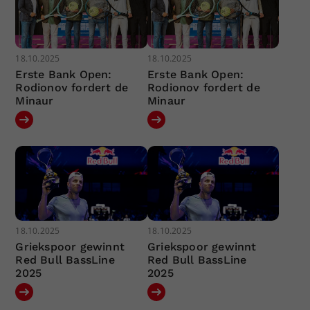
18.10.2025
18.10.2025
Erste Bank Open:
Erste Bank Open:
Rodionov fordert de
Rodionov fordert de
Minaur
Minaur
18.10.2025
18.10.2025
Griekspoor gewinnt
Griekspoor gewinnt
Red Bull BassLine
Red Bull BassLine
2025
2025