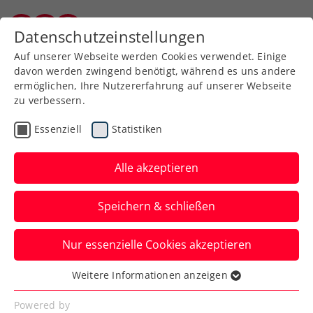
Zurück zur Newsübersicht
Datenschutzeinstellungen
Burgenländischer Tennisverband
Auf unserer Webseite werden Cookies verwendet. Einige
davon werden zwingend benötigt, während es uns andere
ermöglichen, Ihre Nutzererfahrung auf unserer Webseite
zu verbessern.
Turniere
ATP
Essenziell
Statistiken
Draper peilt nächsten
Titelcoup bei den Erste
Alle akzeptieren
Bank Open an
Speichern & schließen
Drei weitere Sieger des Wiener
Nur essenzielle Cookies akzeptieren
Tennishighlights sind ebenfalls beim ATP-
500-Turnier am Start.
Weitere Informationen anzeigen
Essenziell
Verfasst von: Presseaussendung / Redaktion, 03.07.2025
Essenzielle Cookies werden für grundlegende
Powered by