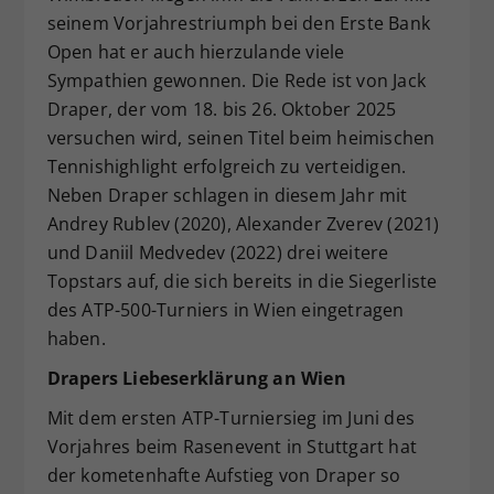
seinem Vorjahrestriumph bei den Erste Bank
Dieser Wert speichert Ihre Consent-
Einstellungen. Unter anderem eine
Open hat er auch hierzulande viele
zufällig generierte ID, für die
Sympathien gewonnen. Die Rede ist von Jack
Zweck
historische Speicherung Ihrer
Draper, der vom 18. bis 26. Oktober 2025
vorgenommen Einstellungen, falls der
versuchen wird, seinen Titel beim heimischen
Webseiten-Betreiber dies eingestellt
Tennishighlight erfolgreich zu verteidigen.
hat.
Neben Draper schlagen in diesem Jahr mit
Andrey Rublev (2020), Alexander Zverev (2021)
und Daniil Medvedev (2022) drei weitere
Topstars auf, die sich bereits in die Siegerliste
des ATP-500-Turniers in Wien eingetragen
haben.
Drapers Liebeserklärung an Wien
Mit dem ersten ATP-Turniersieg im Juni des
Vorjahres beim Rasenevent in Stuttgart hat
der kometenhafte Aufstieg von Draper so