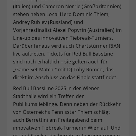
(Italien) und Cameron Norrie (Großbritannien)
Dieser Wert speichert Ihre Consent-
Einstellungen. Unter anderem eine
stehen neben Local Hero Dominic Thiem,
zufällig generierte ID, für die
Andrey Rublev (Russland) und
Zweck
historische Speicherung Ihrer
Vorjahresfinalist Alexei Popyrin (Australien) im
vorgenommen Einstellungen, falls der
Line-up des innovativen Tiebreak-Turniers.
Webseiten-Betreiber dies eingestellt
Darüber hinaus wird auch Chartstürmer RIAN
hat.
live auftreten. Tickets für Red Bull BassLine
sind noch erhältlich – sie gelten auch für
„Game.Set.Match.“ mit DJ Toby Romeo, das
direkt im Anschluss an das Finale stattfindet.
Red Bull BassLine 2025 in der Wiener
Stadthalle wird ein Treffen der
Publikumslieblinge. Denn neben der Rückkehr
von Österreichs Tennisstar Thiem schlägt
auch Berrettini am Freitagabend beim
innovativen Tiebreak-Turnier in Wien auf. Und
es sind Spieler, die bereits gute Erinnerungen