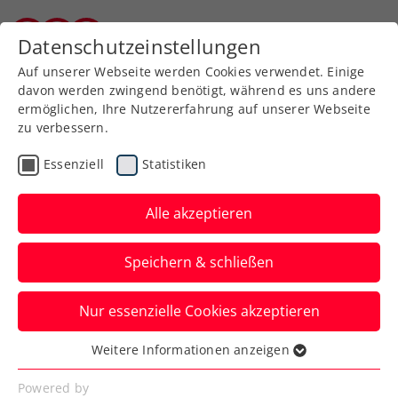
Zurück zur Newsübersicht
Datenschutzeinstellungen
Burgenländischer Tennisverband
Auf unserer Webseite werden Cookies verwendet. Einige
davon werden zwingend benötigt, während es uns andere
ermöglichen, Ihre Nutzererfahrung auf unserer Webseite
zu verbessern.
ATP
Turniere
Essenziell
Statistiken
Red Bull BassLine: Auch
Berrettini und Norrie
Alle akzeptieren
schlagen auf
Speichern & schließen
Damit kommen zu Dominic Thiem,
Nur essenzielle Cookies akzeptieren
Andrey Rublev, Alexei Popyrin zwei
weitere Kaliber zum Showturnier in Wien.
Weitere Informationen anzeigen
Essenziell
Verfasst von: Presseaussendung / Redaktion, 17.10.2025
Essenzielle Cookies werden für grundlegende
Powered by