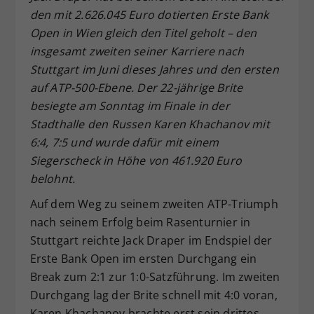
den mit 2.626.045 Euro dotierten Erste Bank
Dieser Wert speichert Ihre Consent-
Einstellungen. Unter anderem eine
Open in Wien gleich den Titel geholt – den
zufällig generierte ID, für die
insgesamt zweiten seiner Karriere nach
Zweck
historische Speicherung Ihrer
Stuttgart im Juni dieses Jahres und den ersten
vorgenommen Einstellungen, falls der
auf ATP-500-Ebene. Der 22-jährige Brite
Webseiten-Betreiber dies eingestellt
besiegte am Sonntag im Finale in der
hat.
Stadthalle den Russen Karen Khachanov mit
6:4, 7:5 und wurde dafür mit einem
Siegerscheck in Höhe von 461.920 Euro
belohnt.
Auf dem Weg zu seinem zweiten ATP-Triumph
nach seinem Erfolg beim Rasenturnier in
Stuttgart reichte Jack Draper im Endspiel der
Erste Bank Open im ersten Durchgang ein
Break zum 2:1 zur 1:0-Satzführung. Im zweiten
Durchgang lag der Brite schnell mit 4:0 voran,
Karen Khachanov brachte erst sein drittes