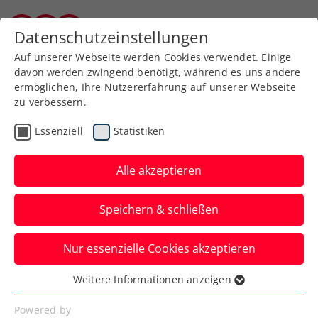
Zurück zur Newsübersicht
Datenschutzeinstellungen
Burgenländischer Tennisverband
Auf unserer Webseite werden Cookies verwendet. Einige
davon werden zwingend benötigt, während es uns andere
ermöglichen, Ihre Nutzererfahrung auf unserer Webseite
zu verbessern.
Turniere
ATP
Essenziell
Statistiken
Draper triumphiert bei
den Erste Bank Open
Alle akzeptieren
2024
Speichern & schließen
Der junge Brite entscheidet das Endspiel
Nur essenzielle Cookies akzeptieren
des ATP-500-Turniers in Wien gegen
Karen Khachanov für sich.
Weitere Informationen anzeigen
Essenziell
Verfasst von: Presseaussendung / Redaktion, 27.10.2024
Essenzielle Cookies werden für grundlegende
Powered by