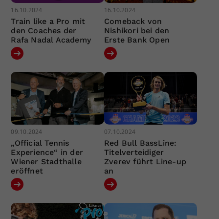
16.10.2024
16.10.2024
Train like a Pro mit
Comeback von
den Coaches der
Nishikori bei den
Rafa Nadal Academy
Erste Bank Open
09.10.2024
07.10.2024
„Official Tennis
Red Bull BassLine:
Experience“ in der
Titelverteidiger
Wiener Stadthalle
Zverev führt Line-up
eröffnet
an