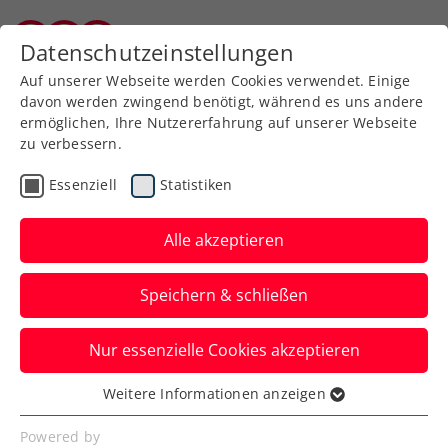
Datenschutzeinstellungen
Burgenländischer Tennisverband
Auf unserer Webseite werden Cookies verwendet. Einige
davon werden zwingend benötigt, während es uns andere
ermöglichen, Ihre Nutzererfahrung auf unserer Webseite
zu verbessern.
Aktuelle News
Essenziell
Statistiken
Alle akzeptieren
Speichern & schließen
Nur essenzielle Cookies akzeptieren
Weitere Informationen anzeigen
Essenziell
News filtern
Essenzielle Cookies werden für grundlegende
Powered by