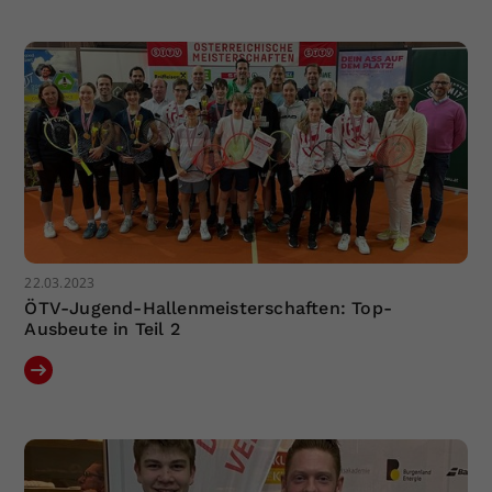
Dieser Wert speichert Ihre Consent-
Einstellungen. Unter anderem eine
zufällig generierte ID, für die
Zweck
historische Speicherung Ihrer
vorgenommen Einstellungen, falls der
Webseiten-Betreiber dies eingestellt
hat.
22.03.2023
ÖTV-Jugend-Hallenmeisterschaften: Top-
Ausbeute in Teil 2