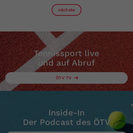
nächste
Tennissport live
und auf Abruf
ÖTV TV
Inside-In
Der Podcast des ÖTV