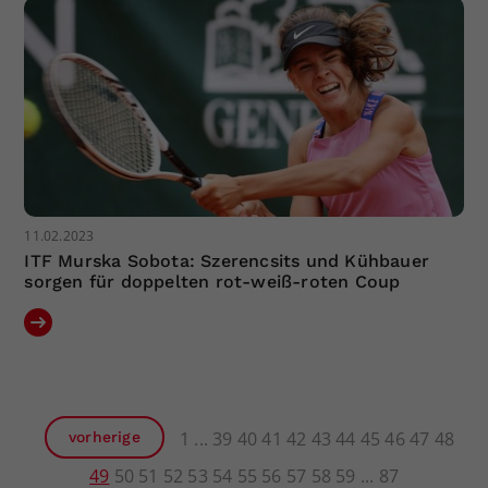
11.02.2023
ITF Murska Sobota: Szerencsits und Kühbauer
sorgen für doppelten rot-weiß-roten Coup
1
39
40
41
42
43
44
45
46
47
48
vorherige
49
50
51
52
53
54
55
56
57
58
59
87