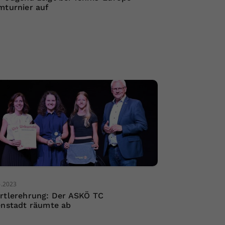
mturnier auf
6.2023
rtlerehrung: Der ASKÖ TC
enstadt räumte ab