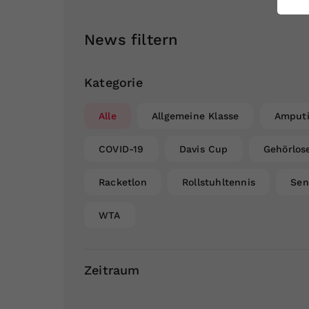
ei
News filtern
S
Kategorie
Alle
Allgemeine Klasse
Amputi
COVID-19
Davis Cup
Gehörlos
Racketlon
Rollstuhltennis
Sen
WTA
Zeitraum