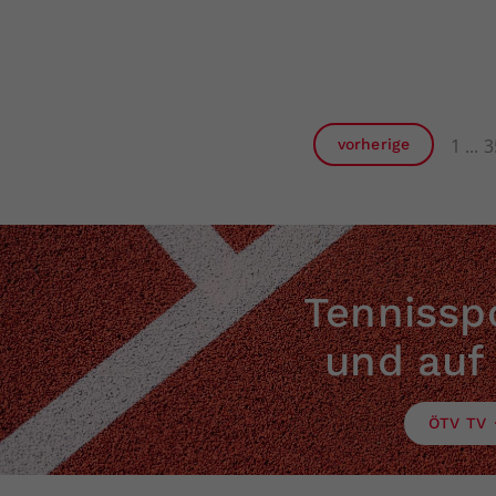
1
3
vorherige
Tennisspo
und auf
ÖTV TV