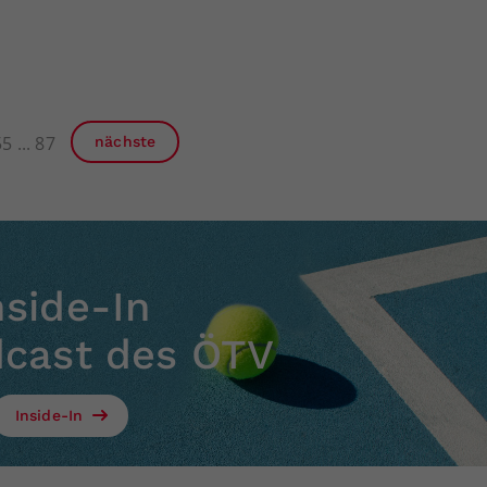
55
87
nächste
nside-In
dcast des ÖTV
Inside-In