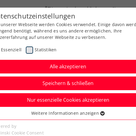
ÖTV
Landesverbände
News
tenschutzeinstellungen
 unserer Webseite werden Cookies verwendet. Einige davon wer
Ausbildung
Services
Über uns
ngend benötigt, während es uns andere ermöglichen, Ihre
zererfahrung auf unserer Webseite zu verbessern.
Essenziell
Statistiken
Alle akzeptieren
Aktuelle News
Speichern & schließen
Nur essenzielle Cookies akzeptieren
Weitere Informationen anzeigen
ssenziell
senzielle Cookies werden für grundlegende Funktionen der
ered by
bseite benötigt. Dadurch ist gewährleistet, dass die Webseite
linski Cookie Consent