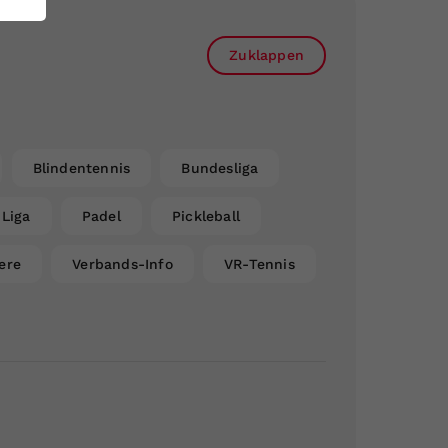
Zuklappen
Blindentennis
Bundesliga
Liga
Padel
Pickleball
ere
Verbands-Info
VR-Tennis