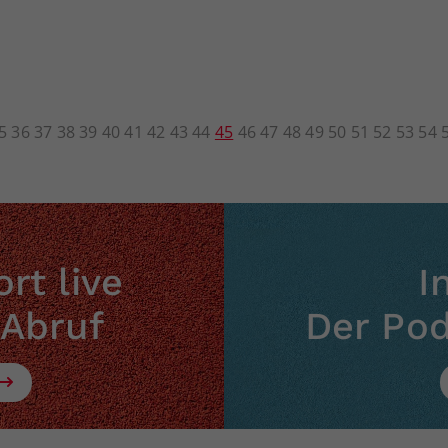
5
36
37
38
39
40
41
42
43
44
45
46
47
48
49
50
51
52
53
54
rt live
I
 Abruf
Der Po