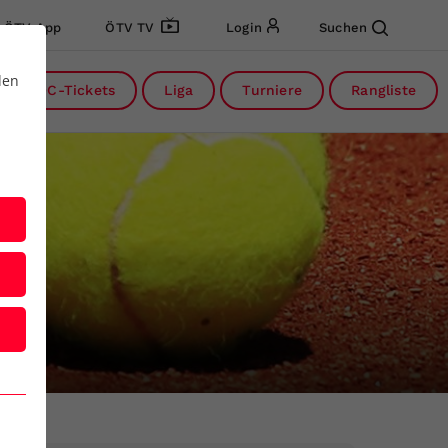
ÖTV App
ÖTV TV
Login
Suchen
den
DC-Tickets
Liga
Turniere
Rangliste