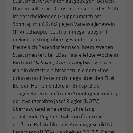
Staatsmeisterschaften ausgetragen. Bei den
Damen sollte sich Christina Pesendorfer (STV)
im entscheidenden Gruppenmatch am
Sonntag mit 6:2, 6:2 gegen Vanessa Jenewein
(TTV) behaupten. „Ich bin megahappy mit
meiner Leistung übers gesamte Turnier“,
freute sich Pesendorfer nach ihrem zweiten
Staatsmeistertitel. „Das Finale letzte Woche in
Birrhard
(Schweiz; Anmerkung)
war viel wert.
Ich bin derzeit ein bisschen in einem Flow
drinnen und freue mich mega über den Titel.“
Bei den Herren endete im Endspiel der
Topgesetzten vom frühen Sonntagnachmittag
der zweitgereihte Josef Riegler (NÖTV)
überraschend eine sechs Jahre lang
anhaltende Regentschaft von Österreichs
größtem Rollstuhltennis-Aushängeschild Nico
Langmann (NÖTV), dank eines 6:2, 7:5. Dabei