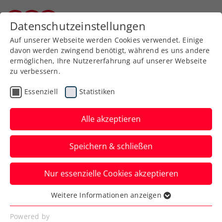
Zurück zur Newsübersicht
Datenschutzeinstellungen
Burgenländischer Tennisverband
Auf unserer Webseite werden Cookies verwendet. Einige
davon werden zwingend benötigt, während es uns andere
ermöglichen, Ihre Nutzererfahrung auf unserer Webseite
zu verbessern.
Rollstuhltennis
Inklusion
Essenziell
Statistiken
Allgemeine Klasse
Turniere
Alle akzeptieren
Kraus und Neumayer
Speichern & schließen
triumphieren bei win2day
ÖTV-
Nur essenzielle Cookies akzeptieren
Staatsmeisterschaften
Weitere Informationen anzeigen
Essenziell
Die Favoriten setzen sich bei den
Essenzielle Cookies werden für grundlegende
Powered by