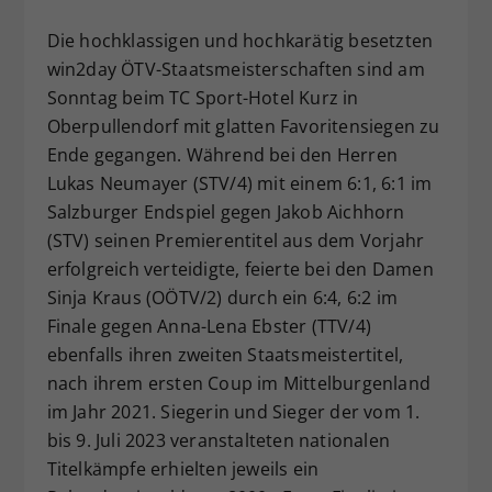
Dieser Wert speichert Ihre Consent-
Die hochklassigen und hochkarätig besetzten
Einstellungen. Unter anderem eine
win2day ÖTV-Staatsmeisterschaften sind am
zufällig generierte ID, für die
Sonntag beim TC Sport-Hotel Kurz in
Zweck
historische Speicherung Ihrer
vorgenommen Einstellungen, falls der
Oberpullendorf mit glatten Favoritensiegen zu
Webseiten-Betreiber dies eingestellt
Ende gegangen. Während bei den Herren
hat.
Lukas Neumayer (STV/4) mit einem 6:1, 6:1 im
Salzburger Endspiel gegen Jakob Aichhorn
(STV) seinen Premierentitel aus dem Vorjahr
erfolgreich verteidigte, feierte bei den Damen
Sinja Kraus (OÖTV/2) durch ein 6:4, 6:2 im
Finale gegen Anna-Lena Ebster (TTV/4)
ebenfalls ihren zweiten Staatsmeistertitel,
nach ihrem ersten Coup im Mittelburgenland
im Jahr 2021. Siegerin und Sieger der vom 1.
bis 9. Juli 2023 veranstalteten nationalen
Titelkämpfe erhielten jeweils ein