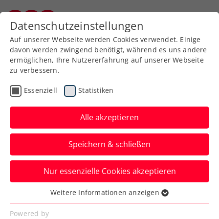
Zurück zur Newsübersicht
Datenschutzeinstellungen
Burgenländischer Tennisverband
Auf unserer Webseite werden Cookies verwendet. Einige
davon werden zwingend benötigt, während es uns andere
ermöglichen, Ihre Nutzererfahrung auf unserer Webseite
zu verbessern.
Rollstuhltennis
Allgemeine Klasse
Essenziell
Statistiken
Turniere
Alle akzeptieren
Nennschluss bei den
Speichern & schließen
win2day ÖTV-
Staatsmeisterschaften
Nur essenzielle Cookies akzeptieren
2024 am Dienstag
Weitere Informationen anzeigen
Essenziell
Auch bei den win2day ÖTV-
Essenzielle Cookies werden für grundlegende
Powered by