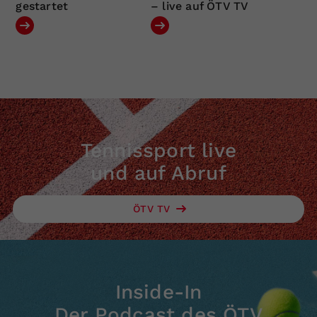
gestartet
– live auf ÖTV TV
Tennissport live
und auf Abruf
ÖTV TV
Inside-In
Der Podcast des ÖTV