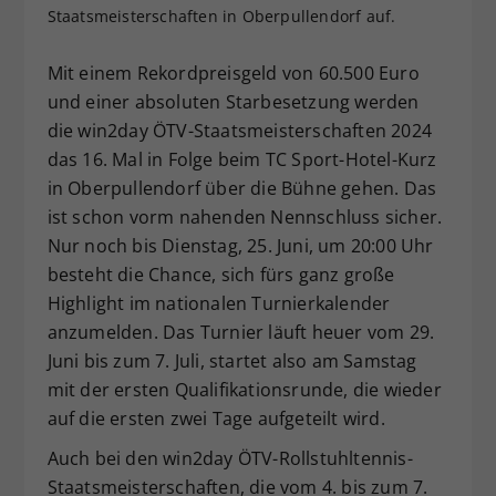
Staatsmeisterschaften in Oberpullendorf auf.
Dieser Wert speichert Ihre Consent-
Einstellungen. Unter anderem eine
Mit einem Rekordpreisgeld von 60.500 Euro
zufällig generierte ID, für die
Zweck
historische Speicherung Ihrer
und einer absoluten Starbesetzung werden
vorgenommen Einstellungen, falls der
die win2day ÖTV-Staatsmeisterschaften 2024
Webseiten-Betreiber dies eingestellt
das 16. Mal in Folge beim TC Sport-Hotel-Kurz
hat.
in Oberpullendorf über die Bühne gehen. Das
ist schon vorm nahenden Nennschluss sicher.
Nur noch bis Dienstag, 25. Juni, um 20:00 Uhr
besteht die Chance, sich fürs ganz große
Highlight im nationalen Turnierkalender
anzumelden. Das Turnier läuft heuer vom 29.
Juni bis zum 7. Juli, startet also am Samstag
mit der ersten Qualifikationsrunde, die wieder
auf die ersten zwei Tage aufgeteilt wird.
Auch bei den win2day ÖTV-Rollstuhltennis-
Staatsmeisterschaften, die vom 4. bis zum 7.