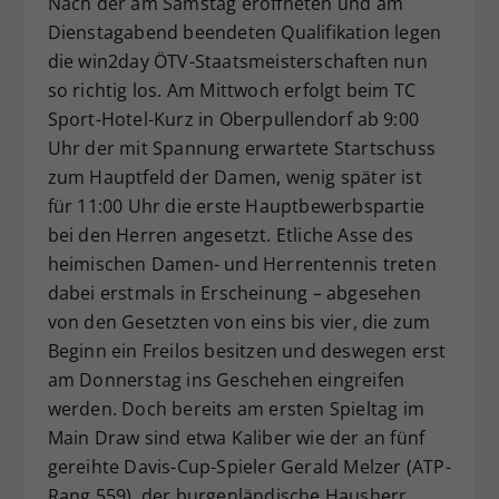
Nach der am Samstag eröffneten und am
Dieser Wert speichert Ihre Consent-
Dienstagabend beendeten Qualifikation legen
Einstellungen. Unter anderem eine
die win2day ÖTV-Staatsmeisterschaften nun
zufällig generierte ID, für die
so richtig los. Am Mittwoch erfolgt beim TC
Zweck
historische Speicherung Ihrer
Sport-Hotel-Kurz in Oberpullendorf ab 9:00
vorgenommen Einstellungen, falls der
Uhr der mit Spannung erwartete Startschuss
Webseiten-Betreiber dies eingestellt
hat.
zum Hauptfeld der Damen, wenig später ist
für 11:00 Uhr die erste Hauptbewerbspartie
bei den Herren angesetzt. Etliche Asse des
heimischen Damen- und Herrentennis treten
dabei erstmals in Erscheinung – abgesehen
von den Gesetzten von eins bis vier, die zum
Beginn ein Freilos besitzen und deswegen erst
am Donnerstag ins Geschehen eingreifen
werden. Doch bereits am ersten Spieltag im
Main Draw sind etwa Kaliber wie der an fünf
gereihte Davis-Cup-Spieler Gerald Melzer (ATP-
Rang 559), der burgenländische Hausherr