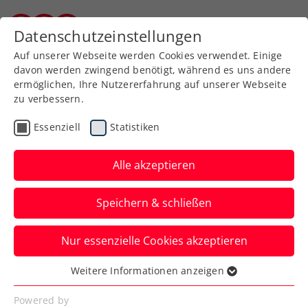
Zurück zur Newsübersicht
Datenschutzeinstellungen
Burgenländischer Tennisverband
Auf unserer Webseite werden Cookies verwendet. Einige
davon werden zwingend benötigt, während es uns andere
ermöglichen, Ihre Nutzererfahrung auf unserer Webseite
zu verbessern.
Allgemeine Klasse
Turniere
Essenziell
Statistiken
win2day ÖTV-
Staatsmeisterschaften:
Alle akzeptieren
Melzer, Pichler & Co.
Speichern & schließen
eröffnen Hauptfeld
Nur essenzielle Cookies akzeptieren
Die zwei ATP-Top-600-Spieler und viele
weitere Spitzenspieler:innen starten am
Weitere Informationen anzeigen
Essenziell
Mittwoch ins Turnier.
Essenzielle Cookies werden für grundlegende
Powered by