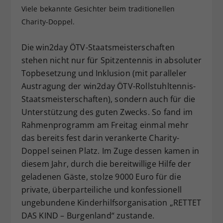
Viele bekannte Gesichter beim traditionellen
Dieser Wert speichert Ihre Consent-
Charity-Doppel.
Einstellungen. Unter anderem eine
zufällig generierte ID, für die
Zweck
historische Speicherung Ihrer
Die win2day ÖTV-Staatsmeisterschaften
vorgenommen Einstellungen, falls der
stehen nicht nur für Spitzentennis in absoluter
Webseiten-Betreiber dies eingestellt
Topbesetzung und Inklusion (mit paralleler
hat.
Austragung der win2day ÖTV-Rollstuhltennis-
Staatsmeisterschaften), sondern auch für die
Unterstützung des guten Zwecks. So fand im
Rahmenprogramm am Freitag einmal mehr
das bereits fest darin verankerte Charity-
Doppel seinen Platz. Im Zuge dessen kamen in
diesem Jahr, durch die bereitwillige Hilfe der
geladenen Gäste, stolze 9000 Euro für die
private, überparteiliche und konfessionell
ungebundene Kinderhilfsorganisation „RETTET
DAS KIND – Burgenland“ zustande.