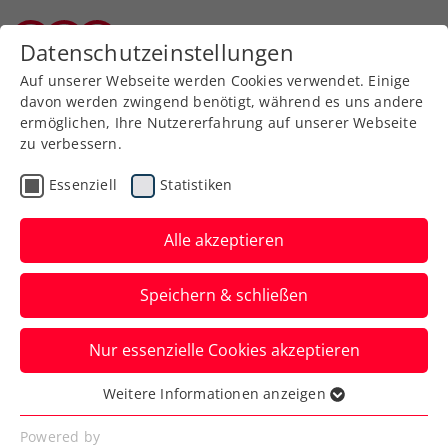
Zurück zur Newsübersicht
Datenschutzeinstellungen
Burgenländischer Tennisverband
Auf unserer Webseite werden Cookies verwendet. Einige
davon werden zwingend benötigt, während es uns andere
ermöglichen, Ihre Nutzererfahrung auf unserer Webseite
zu verbessern.
Rollstuhltennis
Inklusion
Essenziell
Statistiken
Allgemeine Klasse
Turniere
Alle akzeptieren
Verbands-Info
Speichern & schließen
Charity-Doppel bringt
Nur essenzielle Cookies akzeptieren
9000 Euro für „RETTET
Weitere Informationen anzeigen
DAS KIND – Burgenland“
Essenziell
Essenzielle Cookies werden für grundlegende
Powered by