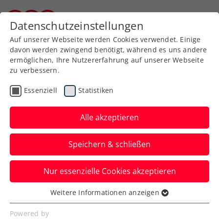
Zurück zur Newsübersicht
Datenschutzeinstellungen
Burgenländischer Tennisverband
Auf unserer Webseite werden Cookies verwendet. Einige
davon werden zwingend benötigt, während es uns andere
ermöglichen, Ihre Nutzererfahrung auf unserer Webseite
zu verbessern.
Turniere
ITF
Essenziell
Statistiken
ITF Heraklion:
Klaffner/Kraus schon in
Alle akzeptieren
Länderkampf-Form
Speichern & schließen
Die österreichischen Doppel-
Nur essenzielle Cookies akzeptieren
Topspielerinnen werden in Griechenland
erst im Finale gestoppt.
Weitere Informationen anzeigen
Essenziell
Verfasst von: Manuel Wachta, 28.10.2023
Essenzielle Cookies werden für grundlegende
Powered by