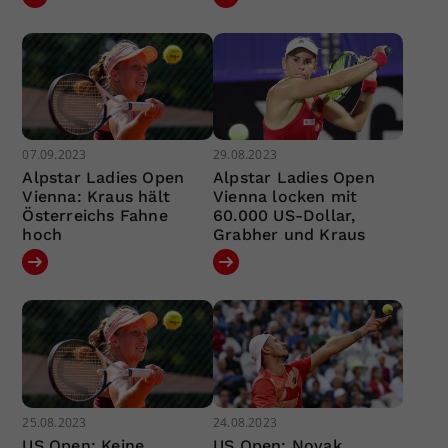
07.09.2023
29.08.2023
Alpstar Ladies Open
Alpstar Ladies Open
Vienna: Kraus hält
Vienna locken mit
Österreichs Fahne
60.000 US-Dollar,
hoch
Grabher und Kraus
25.08.2023
24.08.2023
US Open: Keine
US Open: Novak,