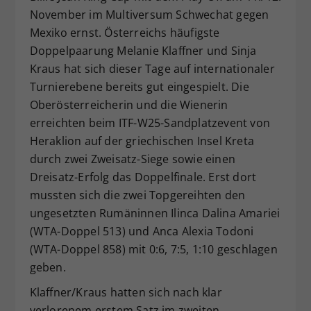
November im Multiversum Schwechat gegen
Dieser Wert speichert Ihre Consent-
Einstellungen. Unter anderem eine
Mexiko ernst. Österreichs häufigste
zufällig generierte ID, für die
Doppelpaarung Melanie Klaffner und Sinja
Zweck
historische Speicherung Ihrer
Kraus hat sich dieser Tage auf internationaler
vorgenommen Einstellungen, falls der
Turnierebene bereits gut eingespielt. Die
Webseiten-Betreiber dies eingestellt
Oberösterreicherin und die Wienerin
hat.
erreichten beim ITF-W25-Sandplatzevent von
Heraklion auf der griechischen Insel Kreta
durch zwei Zweisatz-Siege sowie einen
Dreisatz-Erfolg das Doppelfinale. Erst dort
mussten sich die zwei Topgereihten den
ungesetzten Rumäninnen Ilinca Dalina Amariei
(WTA-Doppel 513) und Anca Alexia Todoni
(WTA-Doppel 858) mit 0:6, 7:5, 1:10 geschlagen
geben.
Klaffner/Kraus hatten sich nach klar
verlorenem erstem Satz im zweiten