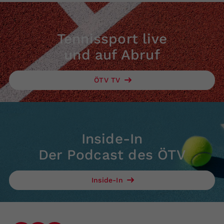
Tennissport live
und auf Abruf
ÖTV TV
Inside-In
Der Podcast des ÖTV
Inside-In