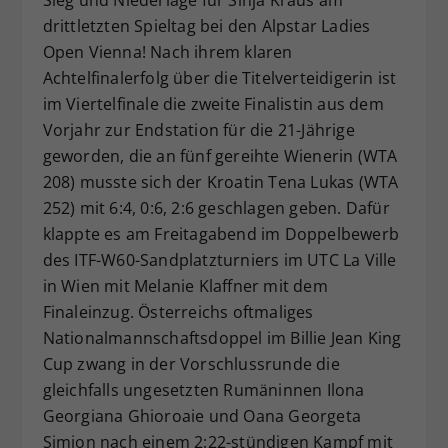
Sieg und Niederlage für Sinja Kraus am
Dieser Wert speichert Ihre Consent-
drittletzten Spieltag bei den Alpstar Ladies
Einstellungen. Unter anderem eine
Open Vienna! Nach ihrem klaren
zufällig generierte ID, für die
Achtelfinalerfolg über die Titelverteidigerin ist
Zweck
historische Speicherung Ihrer
im Viertelfinale die zweite Finalistin aus dem
vorgenommen Einstellungen, falls der
Vorjahr zur Endstation für die 21-Jährige
Webseiten-Betreiber dies eingestellt
geworden, die an fünf gereihte Wienerin (WTA
hat.
208) musste sich der Kroatin Tena Lukas (WTA
252) mit 6:4, 0:6, 2:6 geschlagen geben. Dafür
klappte es am Freitagabend im Doppelbewerb
des ITF-W60-Sandplatzturniers im UTC La Ville
in Wien mit Melanie Klaffner mit dem
Finaleinzug. Österreichs oftmaliges
Nationalmannschaftsdoppel im Billie Jean King
Cup zwang in der Vorschlussrunde die
gleichfalls ungesetzten Rumäninnen Ilona
Georgiana Ghioroaie und Oana Georgeta
Simion nach einem 2:22-stündigen Kampf mit