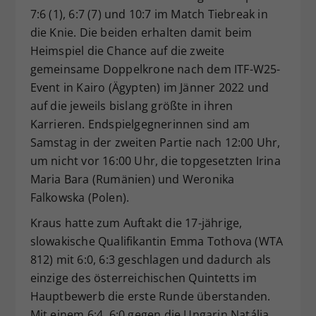
7:6 (1), 6:7 (7) und 10:7 im Match Tiebreak in
die Knie. Die beiden erhalten damit beim
Heimspiel die Chance auf die zweite
gemeinsame Doppelkrone nach dem ITF-W25-
Event in Kairo (Ägypten) im Jänner 2022 und
auf die jeweils bislang größte in ihren
Karrieren. Endspielgegnerinnen sind am
Samstag in der zweiten Partie nach 12:00 Uhr,
um nicht vor 16:00 Uhr, die topgesetzten Irina
Maria Bara (Rumänien) und Weronika
Falkowska (Polen).
Kraus hatte zum Auftakt die 17-jährige,
slowakische Qualifikantin Emma Tothova (WTA
812) mit 6:0, 6:3 geschlagen und dadurch als
einzige des österreichischen Quintetts im
Hauptbewerb die erste Runde überstanden.
Mit einem 6:4, 6:0 gegen die Ungarin Natália