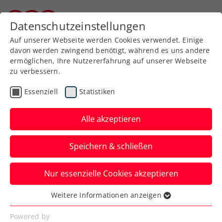
Zurück zur Newsübersicht
Datenschutzeinstellungen
Burgenländischer Tennisverband
Auf unserer Webseite werden Cookies verwendet. Einige
davon werden zwingend benötigt, während es uns andere
ermöglichen, Ihre Nutzererfahrung auf unserer Webseite
zu verbessern.
Turniere
ITF
Essenziell
Statistiken
Alpstar Ladies Open
Vienna: Klaffner /Kraus
Alle akzeptieren
kämpfen sich ins
Speichern & schließen
Doppelfinale
Nur essenzielle Cookies akzeptieren
Im Einzel kommt für Sinja Kraus beim ITF-
Heimevent in Wien dagegen im
Weitere Informationen anzeigen
Essenziell
Viertelfinale das Aus.
Essenzielle Cookies werden für grundlegende
Powered by