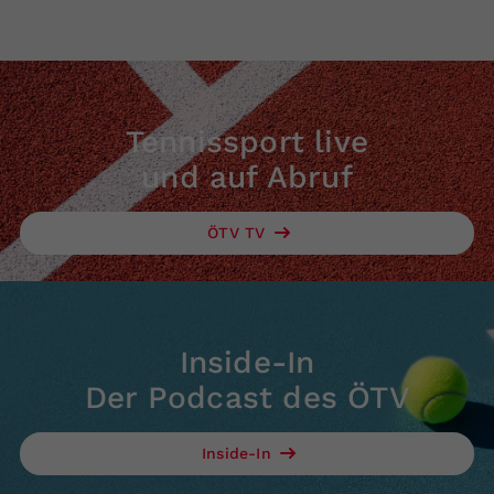
Tennissport live
und auf Abruf
ÖTV TV
Inside-In
Der Podcast des ÖTV
Inside-In