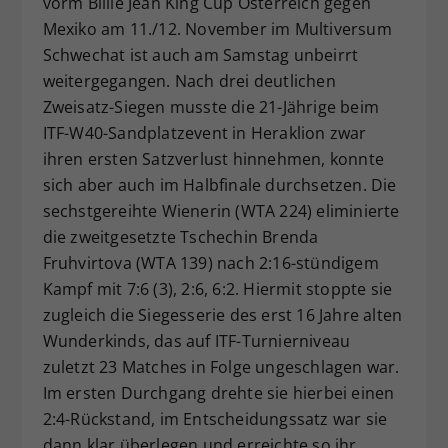
vorm Billie Jean King Cup Österreich gegen
Dieser Wert speichert Ihre Consent-
Mexiko am 11./12. November im Multiversum
Einstellungen. Unter anderem eine
Schwechat ist auch am Samstag unbeirrt
zufällig generierte ID, für die
weitergegangen. Nach drei deutlichen
Zweck
historische Speicherung Ihrer
Zweisatz-Siegen musste die 21-Jährige beim
vorgenommen Einstellungen, falls der
ITF-W40-Sandplatzevent in Heraklion zwar
Webseiten-Betreiber dies eingestellt
hat.
ihren ersten Satzverlust hinnehmen, konnte
sich aber auch im Halbfinale durchsetzen. Die
sechstgereihte Wienerin (WTA 224) eliminierte
die zweitgesetzte Tschechin Brenda
Fruhvirtova (WTA 139) nach 2:16-stündigem
Kampf mit 7:6 (3), 2:6, 6:2. Hiermit stoppte sie
zugleich die Siegesserie des erst 16 Jahre alten
Wunderkinds, das auf ITF-Turnierniveau
zuletzt 23 Matches in Folge ungeschlagen war.
Im ersten Durchgang drehte sie hierbei einen
2:4-Rückstand, im Entscheidungssatz war sie
dann klar überlegen und erreichte so ihr