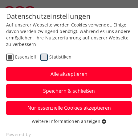
Zurück zur Newsübersicht
Datenschutzeinstellungen
Burgenländischer Tennisverband
Auf unserer Webseite werden Cookies verwendet. Einige
davon werden zwingend benötigt, während es uns andere
ermöglichen, Ihre Nutzererfahrung auf unserer Webseite
zu verbessern.
Turniere
ITF
Essenziell
Statistiken
ITF Heraklion:
Wunderkind gestoppt –
Alle akzeptieren
Kraus kämpft um bisher
Speichern & schließen
größten Titel
Nur essenzielle Cookies akzeptieren
Österreichs aktuelle Nummer zwei steht
auf der griechischen Insel Kreta im
Weitere Informationen anzeigen
Essenziell
Endspiel.
Essenzielle Cookies werden für grundlegende
Powered by