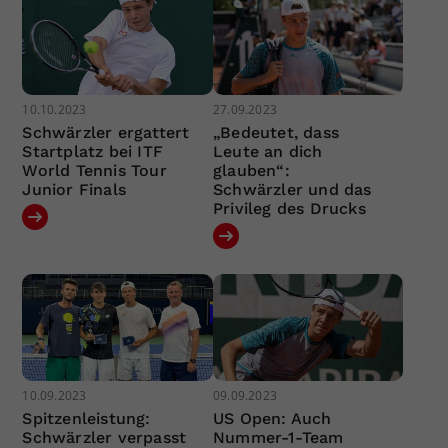
10.10.2023
27.09.2023
Schwärzler ergattert
„Bedeutet, dass
Startplatz bei ITF
Leute an dich
World Tennis Tour
glauben“:
Junior Finals
Schwärzler und das
Privileg des Drucks
10.09.2023
09.09.2023
Spitzenleistung:
US Open: Auch
Schwärzler verpasst
Nummer-1-Team