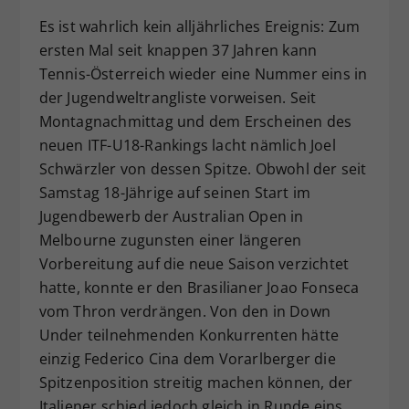
Dieser Wert speichert Ihre Consent-
Es ist wahrlich kein alljährliches Ereignis: Zum
Einstellungen. Unter anderem eine
ersten Mal seit knappen 37 Jahren kann
zufällig generierte ID, für die
Tennis-Österreich wieder eine Nummer eins in
Zweck
historische Speicherung Ihrer
der Jugendweltrangliste vorweisen. Seit
vorgenommen Einstellungen, falls der
Montagnachmittag und dem Erscheinen des
Webseiten-Betreiber dies eingestellt
hat.
neuen ITF-U18-Rankings lacht nämlich Joel
Schwärzler von dessen Spitze. Obwohl der seit
Samstag 18-Jährige auf seinen Start im
Jugendbewerb der Australian Open in
Melbourne zugunsten einer längeren
Vorbereitung auf die neue Saison verzichtet
hatte, konnte er den Brasilianer Joao Fonseca
vom Thron verdrängen. Von den in Down
Under teilnehmenden Konkurrenten hätte
einzig Federico Cina dem Vorarlberger die
Spitzenposition streitig machen können, der
Italiener schied jedoch gleich in Runde eins