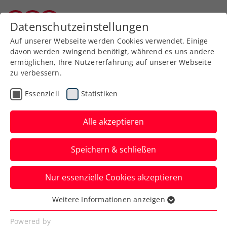
Zurück zur Newsübersicht
Datenschutzeinstellungen
Burgenländischer Tennisverband
Auf unserer Webseite werden Cookies verwendet. Einige
davon werden zwingend benötigt, während es uns andere
ermöglichen, Ihre Nutzererfahrung auf unserer Webseite
zu verbessern.
Kids & Jugend
ATP
ITF
Essenziell
Statistiken
Historische
Errungenschaft:
Alle akzeptieren
Schwärzler ist Nummer 1
Speichern & schließen
der Jugendweltrangliste
Nur essenzielle Cookies akzeptieren
Für den Schützling von ÖTV-Sportdirektor
Jürgen Melzer geht „ein Traum, den jeder
Weitere Informationen anzeigen
Essenziell
Jugendliche hat“, in Erfüllung.
Essenzielle Cookies werden für grundlegende
Powered by