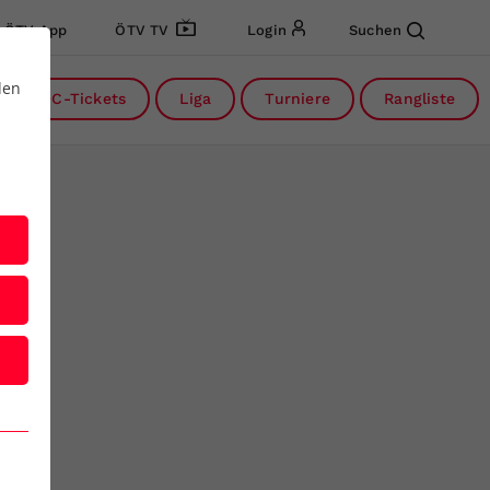
ÖTV App
ÖTV TV
Login
Suchen
den
DC-Tickets
Liga
Turniere
Rangliste