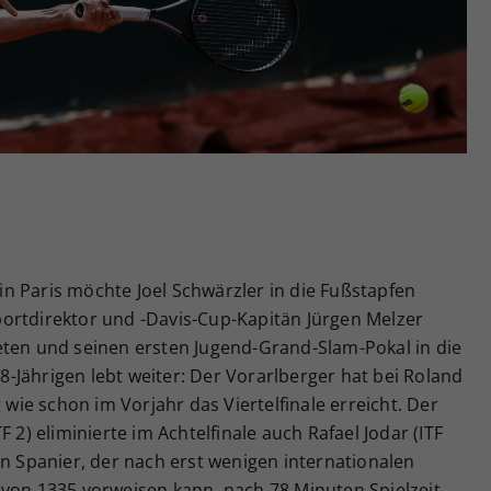
Zweck
generierte ID, für die historische Speicherung
Ihrer vorgenommen Einstellungen, falls der
Webseiten-Betreiber dies eingestellt hat.
n Paris möchte Joel Schwärzler in die Fußstapfen
ortdirektor und -Davis-Cup-Kapitän Jürgen Melzer
eten und seinen ersten Jugend-Grand-Slam-Pokal in die
-Jährigen lebt weiter: Der Vorarlberger hat bei Roland
ie schon im Vorjahr das Viertelfinale erreicht. Der
 2) eliminierte im Achtelfinale auch Rafael Jodar (ITF
en Spanier, der nach erst wenigen internationalen
 von 1335 vorweisen kann, nach 78 Minuten Spielzeit