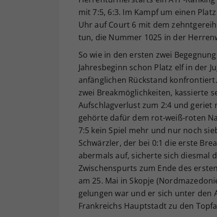
mit 7:5, 6:3. Im Kampf um einen Pla
Uhr auf Court 6 mit dem zehntgereiht
tun, die Nummer 1025 in der Herrenw
So wie in den ersten zwei Begegnung
Jahresbeginn schon Platz elf in der
anfänglichen Rückstand konfrontiert.
zwei Breakmöglichkeiten, kassierte 
Aufschlagverlust zum 2:4 und geriet m
gehörte dafür dem rot-weiß-roten N
7:5 kein Spiel mehr und nur noch si
Schwärzler, der bei 0:1 die erste B
abermals auf, sicherte sich diesmal d
Zwischenspurts zum Ende des ersten
am 25. Mai in Skopje (Nordmazedonie
gelungen war und er sich unter den A
Frankreichs Hauptstadt zu den Topfa