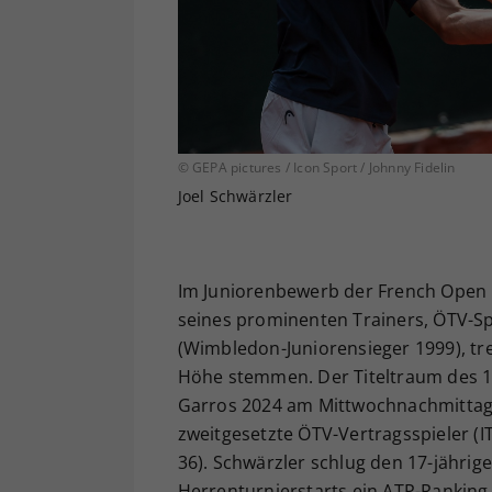
© GEPA pictures / Icon Sport / Johnny Fidelin
Joel Schwärzler
Im Juniorenbewerb der French Open i
seines prominenten Trainers, ÖTV-Sp
(Wimbledon-Juniorensieger 1999), tr
Höhe stemmen. Der Titeltraum des 18
Garros 2024 am Mittwochnachmittag w
zweitgesetzte ÖTV-Vertragsspieler (ITF
36). Schwärzler schlug den 17-jährig
Herrenturnierstarts ein ATP-Ranking