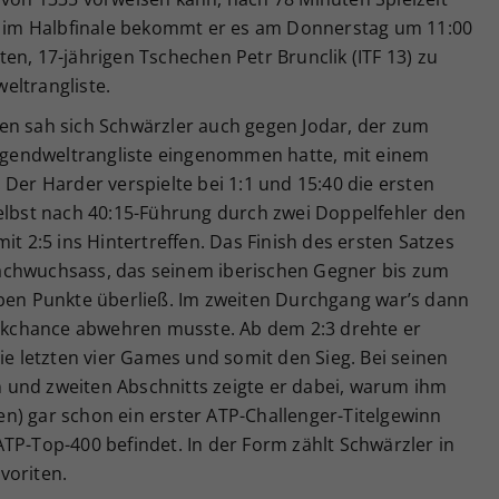
tz im Halbfinale bekommt er es am Donnerstag um 11:00
en, 17-jährigen Tschechen Petr Brunclik (ITF 13) zu
eltrangliste.
en sah sich Schwärzler auch gegen Jodar, der zum
 Jugendweltrangliste eingenommen hatte, mit einem
 Der Harder verspielte bei 1:1 und 15:40 die ersten
selbst nach 40:15-Führung durch zwei Doppelfehler den
it 2:5 ins Hintertreffen. Das Finish des ersten Satzes
achwuchsass, das seinem iberischen Gegner bis zum
eben Punkte überließ. Im zweiten Durchgang war’s dann
reakchance abwehren musste. Ab dem 2:3 drehte er
ie letzten vier Games und somit den Sieg. Bei seinen
 und zweiten Abschnitts zeigte er dabei, warum ihm
n) gar schon ein erster ATP-Challenger-Titelgewinn
TP-Top-400 befindet. In der Form zählt Schwärzler in
voriten.