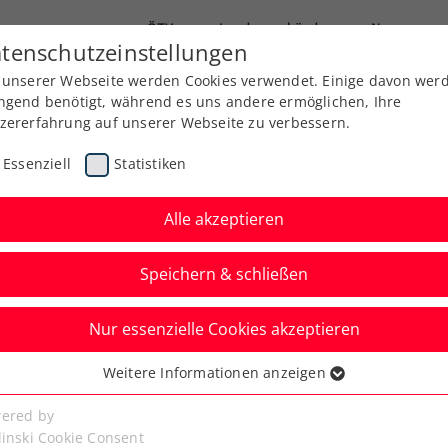
ÖTV
Landesverbände
News
tenschutzeinstellungen
 unserer Webseite werden Cookies verwendet. Einige davon wer
Ausbildung
Services
Über uns
ngend benötigt, während es uns andere ermöglichen, Ihre
zererfahrung auf unserer Webseite zu verbessern.
Essenziell
Statistiken
Alle akzeptieren
Speichern & schließen
Nur essenzielle Cookies akzeptieren
aris-Titeltraum von
Weitere Informationen anzeigen
ssenziell
t weiter
senzielle Cookies werden für grundlegende Funktionen der
ered by
bseite benötigt. Dadurch ist gewährleistet, dass die Webseite
linski Cookie Consent