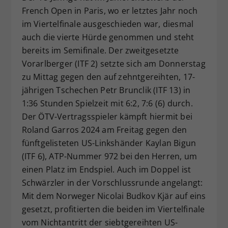
French Open in Paris, wo er letztes Jahr noch
Dieser Wert speichert Ihre Consent-
im Viertelfinale ausgeschieden war, diesmal
Einstellungen. Unter anderem eine
zufällig generierte ID, für die
auch die vierte Hürde genommen und steht
Zweck
historische Speicherung Ihrer
bereits im Semifinale. Der zweitgesetzte
vorgenommen Einstellungen, falls der
Vorarlberger (ITF 2) setzte sich am Donnerstag
Webseiten-Betreiber dies eingestellt
zu Mittag gegen den auf zehntgereihten, 17-
hat.
jährigen Tschechen Petr Brunclik (ITF 13) in
1:36 Stunden Spielzeit mit 6:2, 7:6 (6) durch.
Der ÖTV-Vertragsspieler kämpft hiermit bei
Roland Garros 2024 am Freitag gegen den
fünftgelisteten US-Linkshänder Kaylan Bigun
(ITF 6), ATP-Nummer 972 bei den Herren, um
einen Platz im Endspiel. Auch im Doppel ist
Schwärzler in der Vorschlussrunde angelangt:
Mit dem Norweger Nicolai Budkov Kjär auf eins
gesetzt, profitierten die beiden im Viertelfinale
vom Nichtantritt der siebtgereihten US-