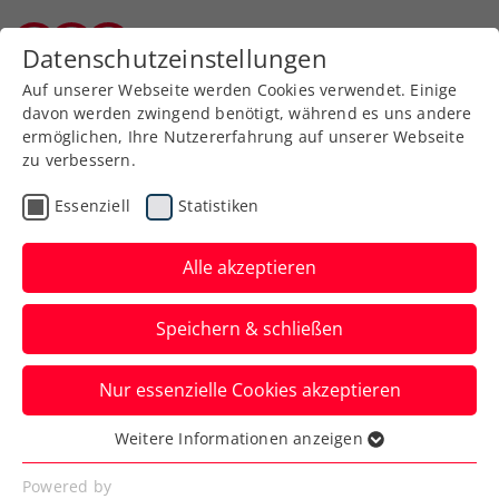
Zurück zur Newsübersicht
Datenschutzeinstellungen
Burgenländischer Tennisverband
Auf unserer Webseite werden Cookies verwendet. Einige
davon werden zwingend benötigt, während es uns andere
ermöglichen, Ihre Nutzererfahrung auf unserer Webseite
zu verbessern.
Turniere
Kids & Jugend
ITF
Essenziell
Statistiken
French Open: Schwärzler
nimmt auch die 4. Hürde
Alle akzeptieren
– Halbfinale in Paris!
Speichern & schließen
Der ÖTV-Youngster kämpft bei Roland
Nur essenzielle Cookies akzeptieren
Garros um den Finaleinzug. Der
Maximilian Taucher bereits gelungen ist.
Weitere Informationen anzeigen
Essenziell
Verfasst von: Manuel Wachta, 06.06.2024
Essenzielle Cookies werden für grundlegende
Powered by