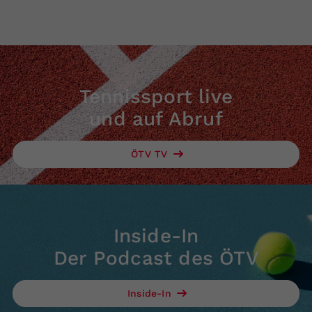
Tennissport live
und auf Abruf
ÖTV TV
Inside-In
Der Podcast des ÖTV
Inside-In