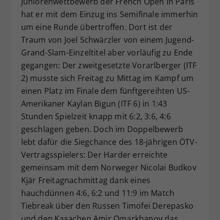
Juniorenwettbewerb der French Open in Paris
Dieser Wert speichert Ihre Consent-
hat er mit dem Einzug ins Semifinale immerhin
Einstellungen. Unter anderem eine
um eine Runde übertroffen. Dort ist der
zufällig generierte ID, für die
Traum von Joel Schwärzler von einem Jugend-
Zweck
historische Speicherung Ihrer
Grand-Slam-Einzeltitel aber vorläufig zu Ende
vorgenommen Einstellungen, falls der
gegangen: Der zweitgesetzte Vorarlberger (ITF
Webseiten-Betreiber dies eingestellt
hat.
2) musste sich Freitag zu Mittag im Kampf um
einen Platz im Finale dem fünftgereihten US-
Amerikaner Kaylan Bigun (ITF 6) in 1:43
Stunden Spielzeit knapp mit 6:2, 3:6, 4:6
geschlagen geben. Doch im Doppelbewerb
lebt dafür die Siegchance des 18-jährigen ÖTV-
Vertragsspielers: Der Harder erreichte
gemeinsam mit dem Norweger Nicolai Budkov
Kjär Freitagnachmittag dank eines
hauchdünnen 4:6, 6:2 und 11:9 im Match
Tiebreak über den Russen Timofei Derepasko
und den Kasachen Amir Omarkhanov das