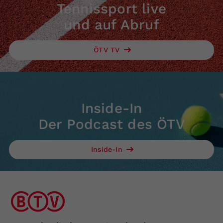
Tennissport live
und auf Abruf
ÖTV TV
Inside-In
Der Podcast des ÖTV
Inside-In