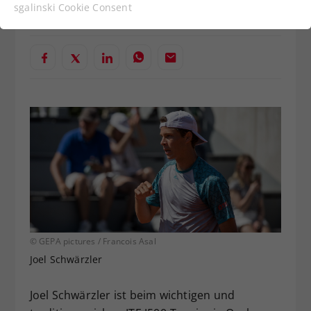
Funktionen der Webseite benötigt. Dadurch ist
Verfasst von: Manuel Wachta, 13.10.2023
sgalinski Cookie Consent
gewährleistet, dass die Webseite einwandfrei
funktioniert.
Cookie-Informationen anzeigen
Name
cookie_optin
Anbieter
Statistiken
Laufzeit
1 Jahr
Dieses Cookie wird verwendet, um
Zweck
Ihre Cookie-Einstellungen für diese
Website zu speichern.
Name
SgCookieOptin.lastPreferences
© GEPA pictures / Francois Asal
Joel Schwärzler
Anbieter
Joel Schwärzler ist beim wichtigen und
Laufzeit
1 Jahr