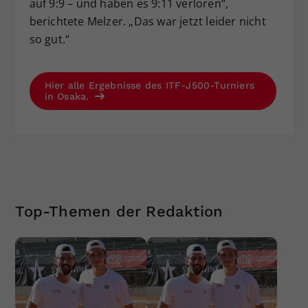
auf 9:9 – und haben es 9:11 verloren“,
berichtete Melzer. „Das war jetzt leider nicht
so gut.“
Hier alle Ergebnisse des ITF-J500-Turniers
in Osaka.
Top-Themen der Redaktion