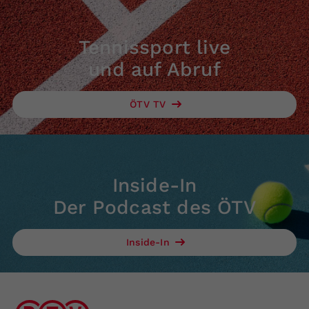
Tennissport live
und auf Abruf
ÖTV TV
Inside-In
Der Podcast des ÖTV
Inside-In