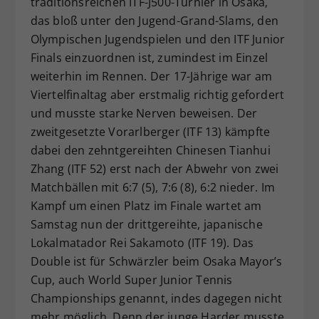
traditionsreichen ITF-J500-Turnier in Osaka,
Dieser Wert speichert Ihre Consent-
das bloß unter den Jugend-Grand-Slams, den
Einstellungen. Unter anderem eine
Olympischen Jugendspielen und den ITF Junior
zufällig generierte ID, für die
Finals einzuordnen ist, zumindest im Einzel
Zweck
historische Speicherung Ihrer
weiterhin im Rennen. Der 17-Jährige war am
vorgenommen Einstellungen, falls der
Viertelfinaltag aber erstmalig richtig gefordert
Webseiten-Betreiber dies eingestellt
hat.
und musste starke Nerven beweisen. Der
zweitgesetzte Vorarlberger (ITF 13) kämpfte
dabei den zehntgereihten Chinesen Tianhui
Zhang (ITF 52) erst nach der Abwehr von zwei
Matchbällen mit 6:7 (5), 7:6 (8), 6:2 nieder. Im
Kampf um einen Platz im Finale wartet am
Samstag nun der drittgereihte, japanische
Lokalmatador Rei Sakamoto (ITF 19). Das
Double ist für Schwärzler beim Osaka Mayor’s
Cup, auch World Super Junior Tennis
Championships genannt, indes dagegen nicht
mehr möglich. Denn der junge Harder musste