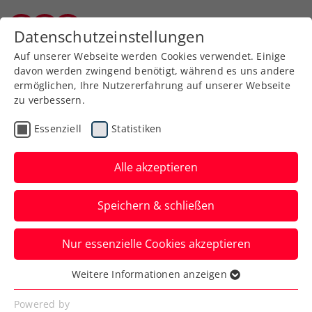
Zurück zur Newsübersicht
Datenschutzeinstellungen
Burgenländischer Tennisverband
Auf unserer Webseite werden Cookies verwendet. Einige
davon werden zwingend benötigt, während es uns andere
ermöglichen, Ihre Nutzererfahrung auf unserer Webseite
zu verbessern.
Turniere
Kids & Jugend
ITF
Essenziell
Statistiken
ITF Osaka: Schwärzler
kämpft sich mit starken
Alle akzeptieren
Nerven unter die letzten
Speichern & schließen
Vier
Nur essenzielle Cookies akzeptieren
Der ÖTV-Vertragsspieler ist beim
Topturnier in Japan im Einzel weiter im
Weitere Informationen anzeigen
Essenziell
Titelrennen.
Essenzielle Cookies werden für grundlegende
Powered by