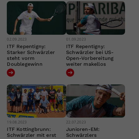
02.09.2023
01.09.2023
ITF Repentigny:
ITF Repentigny:
Starker Schwärzler
Schwärzler bei US-
steht vorm
Open-Vorbereitung
Doublegewinn
weiter makellos
19.08.2023
22.07.2023
ITF Kottingbrunn:
Junioren-EM:
Schwärzler mit erst
Schwärzlers