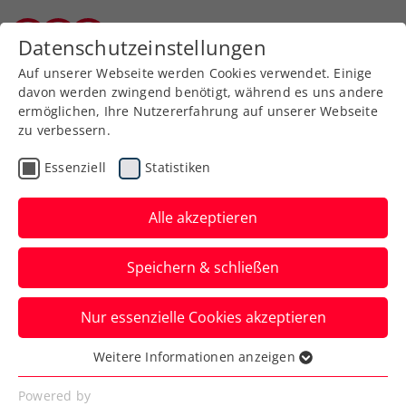
Zurück zur Newsübersicht
Datenschutzeinstellungen
Burgenländischer Tennisverband
Auf unserer Webseite werden Cookies verwendet. Einige
davon werden zwingend benötigt, während es uns andere
ermöglichen, Ihre Nutzererfahrung auf unserer Webseite
zu verbessern.
Turniere
ITF
Essenziell
Statistiken
Trotz verpasster
Premiere: Schwärzler
Alle akzeptieren
„superhappy“ über 1. ITF-
Speichern & schließen
Finale in Antalya
Nur essenzielle Cookies akzeptieren
Erst die Nummer eins des Turniers,
Seriensieger Filip Cristian Jianu, kann den
Weitere Informationen anzeigen
Essenziell
ÖTV-Vertragsspieler stoppen.
Essenzielle Cookies werden für grundlegende
Powered by