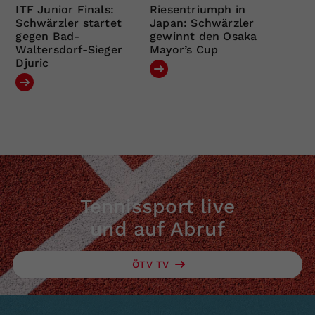
ITF Junior Finals:
Riesentriumph in
Schwärzler startet
Japan: Schwärzler
gegen Bad-
gewinnt den Osaka
Waltersdorf-Sieger
Mayor’s Cup
Djuric
Tennissport live
und auf Abruf
ÖTV TV