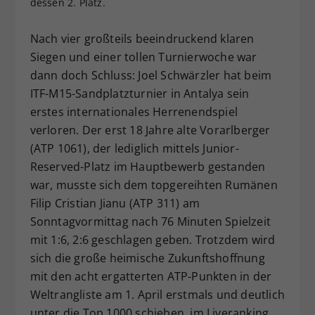
dessen 2. Platz.
Dieser Wert speichert Ihre Consent-
Einstellungen. Unter anderem eine
Nach vier großteils beeindruckend klaren
zufällig generierte ID, für die
Siegen und einer tollen Turnierwoche war
Zweck
historische Speicherung Ihrer
dann doch Schluss: Joel Schwärzler hat beim
vorgenommen Einstellungen, falls der
ITF-M15-Sandplatzturnier in Antalya sein
Webseiten-Betreiber dies eingestellt
hat.
erstes internationales Herrenendspiel
verloren. Der erst 18 Jahre alte Vorarlberger
(ATP 1061), der lediglich mittels Junior-
Reserved-Platz im Hauptbewerb gestanden
war, musste sich dem topgereihten Rumänen
Filip Cristian Jianu (ATP 311) am
Sonntagvormittag nach 76 Minuten Spielzeit
mit 1:6, 2:6 geschlagen geben. Trotzdem wird
sich die große heimische Zukunftshoffnung
mit den acht ergatterten ATP-Punkten in der
Weltrangliste am 1. April erstmals und deutlich
unter die Top 1000 schieben, im Liveranking