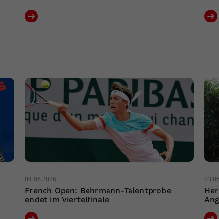
04.06.2026
03.0
French Open: Behrmann-Talentprobe
Her
endet im Viertelfinale
Ang