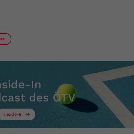
ste
nside-In
dcast des ÖTV
Inside-In