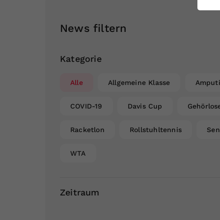
ei
News filtern
S
Kategorie
Alle
Allgemeine Klasse
Amputi
COVID-19
Davis Cup
Gehörlos
Racketlon
Rollstuhltennis
Sen
WTA
Zeitraum