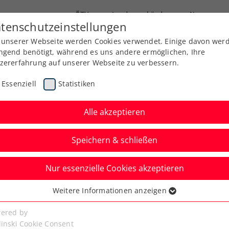
ÖTV
Landesverbände
News
tenschutzeinstellungen
 unserer Webseite werden Cookies verwendet. Einige davon wer
Ausbildung
Services
Über uns
ngend benötigt, während es uns andere ermöglichen, Ihre
zererfahrung auf unserer Webseite zu verbessern.
Essenziell
Statistiken
Alle akzeptieren
Aktuelle News
Speichern & schließen
Nur essenzielle Cookies akzeptieren
Weitere Informationen anzeigen
ssenziell
senzielle Cookies werden für grundlegende Funktionen der
ered by
bseite benötigt. Dadurch ist gewährleistet, dass die Webseite
linski Cookie Consent