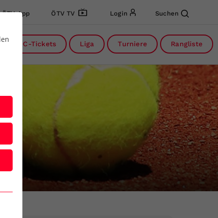
ÖTV App
ÖTV TV
Login
Suchen
den
DC-Tickets
Liga
Turniere
Rangliste