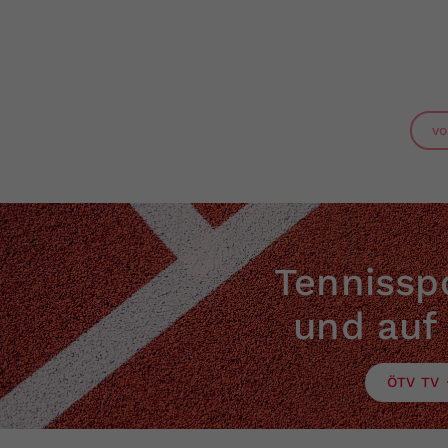
vo
Tennisspo
und auf
ÖTV TV