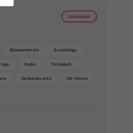
Zuklappen
Blindentennis
Bundesliga
Liga
Padel
Pickleball
ere
Verbands-Info
VR-Tennis