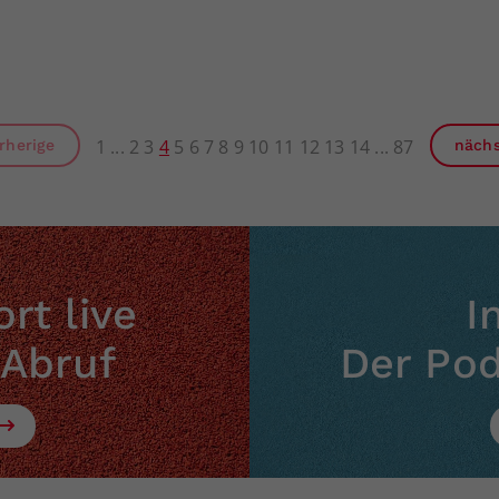
1
2
3
4
5
6
7
8
9
10
11
12
13
14
87
rherige
näch
rt live
I
 Abruf
Der Po