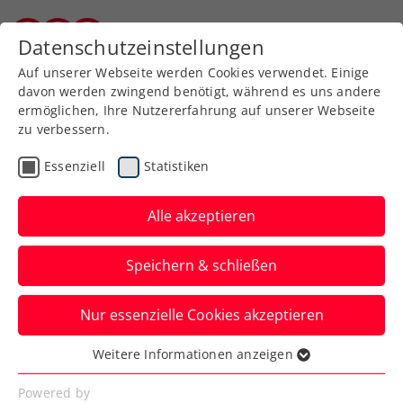
Datenschutzeinstellungen
Burgenländischer Tennisverband
Auf unserer Webseite werden Cookies verwendet. Einige
davon werden zwingend benötigt, während es uns andere
ermöglichen, Ihre Nutzererfahrung auf unserer Webseite
zu verbessern.
Aktuelle News
Essenziell
Statistiken
Alle akzeptieren
Speichern & schließen
Nur essenzielle Cookies akzeptieren
Weitere Informationen anzeigen
Essenziell
News filtern
Essenzielle Cookies werden für grundlegende
Powered by