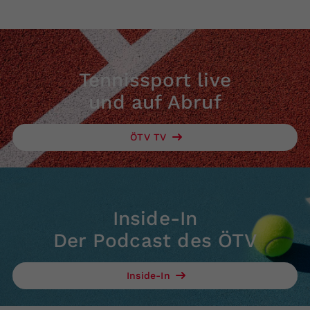
Tennissport live
und auf Abruf
ÖTV TV
Inside-In
Der Podcast des ÖTV
Inside-In