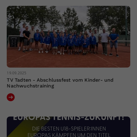
Dieser Wert speichert Ihre Consent-
Einstellungen. Unter anderem eine
zufällig generierte ID, für die
Zweck
historische Speicherung Ihrer
vorgenommen Einstellungen, falls der
Webseiten-Betreiber dies eingestellt
hat.
19.09.2025
TV Tadten - Abschlussfest vom Kinder- und
Nachwuchstraining