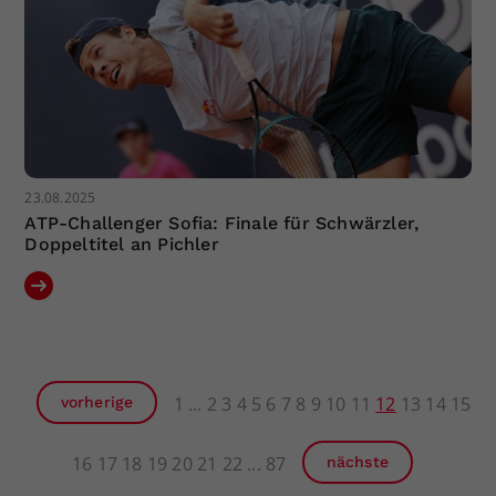
23.08.2025
ATP-Challenger Sofia: Finale für Schwärzler,
Doppeltitel an Pichler
1
2
3
4
5
6
7
8
9
10
11
12
13
14
15
vorherige
16
17
18
19
20
21
22
87
nächste