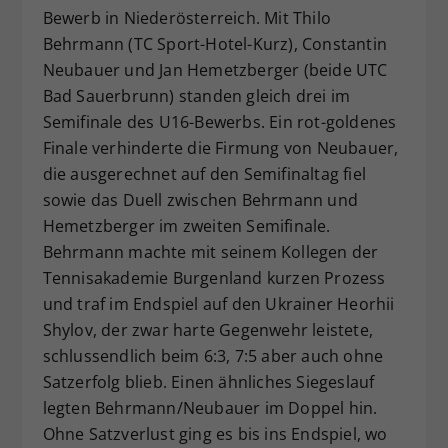
Bewerb in Niederösterreich. Mit Thilo
Dieser Wert speichert Ihre Consent-
Behrmann (TC Sport-Hotel-Kurz), Constantin
Einstellungen. Unter anderem eine
zufällig generierte ID, für die
Neubauer und Jan Hemetzberger (beide UTC
Zweck
historische Speicherung Ihrer
Bad Sauerbrunn) standen gleich drei im
vorgenommen Einstellungen, falls der
Semifinale des U16-Bewerbs. Ein rot-goldenes
Webseiten-Betreiber dies eingestellt
Finale verhinderte die Firmung von Neubauer,
hat.
die ausgerechnet auf den Semifinaltag fiel
sowie das Duell zwischen Behrmann und
Hemetzberger im zweiten Semifinale.
Behrmann machte mit seinem Kollegen der
Tennisakademie Burgenland kurzen Prozess
und traf im Endspiel auf den Ukrainer Heorhii
Shylov, der zwar harte Gegenwehr leistete,
schlussendlich beim 6:3, 7:5 aber auch ohne
Satzerfolg blieb. Einen ähnliches Siegeslauf
legten Behrmann/Neubauer im Doppel hin.
Ohne Satzverlust ging es bis ins Endspiel, wo