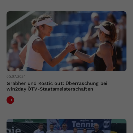
Dieser Wert speichert Ihre Consent-
Einstellungen. Unter anderem eine
zufällig generierte ID, für die
Zweck
historische Speicherung Ihrer
vorgenommen Einstellungen, falls der
Webseiten-Betreiber dies eingestellt
hat.
05.07.2024
Grabher und Kostic out: Überraschung bei
win2day ÖTV-Staatsmeisterschaften