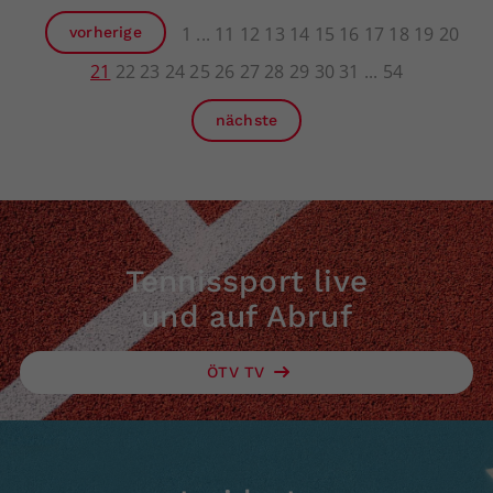
1
11
12
13
14
15
16
17
18
19
20
vorherige
21
22
23
24
25
26
27
28
29
30
31
54
nächste
Tennissport live
und auf Abruf
ÖTV TV