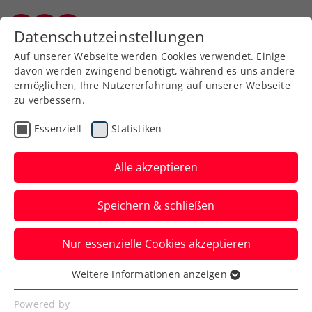
Datenschutzeinstellungen
Burgenländischer Tennisverband
Auf unserer Webseite werden Cookies verwendet. Einige
davon werden zwingend benötigt, während es uns andere
ermöglichen, Ihre Nutzererfahrung auf unserer Webseite
zu verbessern.
Aktuelle News
Essenziell
Statistiken
Alle akzeptieren
Speichern & schließen
Nur essenzielle Cookies akzeptieren
Weitere Informationen anzeigen
Essenziell
News filtern
Essenzielle Cookies werden für grundlegende
Powered by