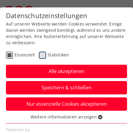
Datenschutzeinstellungen
Burgenländischer Tennisverband
Auf unserer Webseite werden Cookies verwendet. Einige
davon werden zwingend benötigt, während es uns andere
ermöglichen, Ihre Nutzererfahrung auf unserer Webseite
zu verbessern.
Aktuelle News
Essenziell
Statistiken
Alle akzeptieren
Speichern & schließen
Nur essenzielle Cookies akzeptieren
Weitere Informationen anzeigen
Essenziell
News filtern
Essenzielle Cookies werden für grundlegende
Powered by