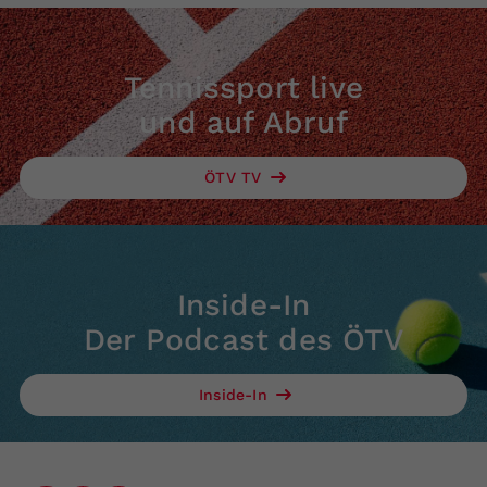
Tennissport live
und auf Abruf
ÖTV TV
Inside-In
Der Podcast des ÖTV
Inside-In