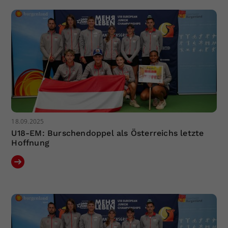
Dieser Wert speichert Ihre Consent-
Einstellungen. Unter anderem eine
zufällig generierte ID, für die
Zweck
historische Speicherung Ihrer
vorgenommen Einstellungen, falls der
Webseiten-Betreiber dies eingestellt
hat.
18.09.2025
U18-EM: Burschendoppel als Österreichs letzte
Hoffnung