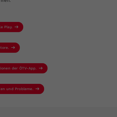
önnen.“
le Play.
Store.
ktionen der ÖTV-App.
agen und Probleme.