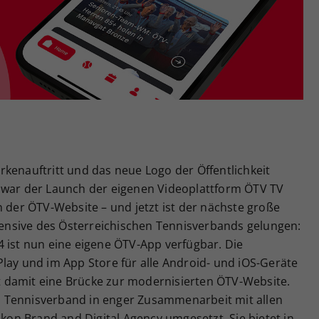
Zweck
generierte ID, für die historische Speicherung
Ihrer vorgenommen Einstellungen, falls der
Webseiten-Betreiber dies eingestellt hat.
kenauftritt und das neue Logo der Öffentlichkeit
 war der Launch der eigenen Videoplattform ÖTV TV
h der ÖTV-Website – und jetzt ist der nächste große
ffensive des Österreichischen Tennisverbands gelungen:
 ist nun eine eigene ÖTV-App verfügbar. Die
lay und im App Store für alle Android- und iOS-Geräte
 damit eine Brücke zur modernisierten ÖTV-Website.
 Tennisverband in enger Zusammenarbeit mit allen
n Brand and Digital Agency umgesetzt. Sie bietet in