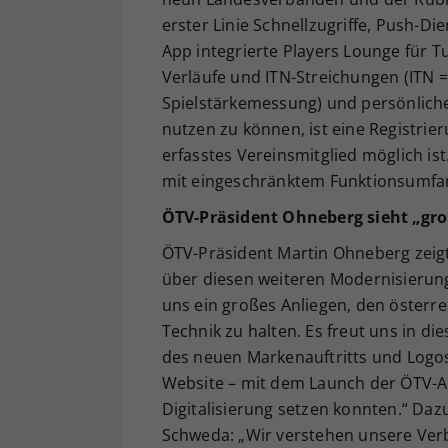
erster Linie Schnellzugriffe, Push-Di
App integrierte Players Lounge für T
Verläufe und ITN-Streichungen (ITN 
Spielstärkemessung) und persönliche
nutzen zu können, ist eine Registrier
erfasstes Vereinsmitglied möglich is
mit eingeschränktem Funktionsumfa
ÖTV-Präsident Ohneberg sieht „groß
ÖTV-Präsident Martin Ohneberg zeigt
über diesen weiteren Modernisierungs
uns ein großes Anliegen, den österr
Technik zu halten. Es freut uns in d
des neuen Markenauftritts und Log
Website – mit dem Launch der ÖTV-Ap
Digitalisierung setzen konnten.“ Da
Schweda: „Wir verstehen unsere Verba