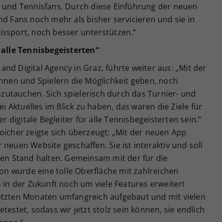
n und Tennisfans. Durch diese Einführung der neuen
nd Fans noch mehr als bisher servicieren und sie in
issport, noch besser unterstützen.“
r alle Tennisbegeisterten“
nd Digital Agency in Graz, führte weiter aus: „Mit der
innen und Spielern die Möglichkeit geben, noch
inzutauchen. Sich spielerisch durch das Turnier- und
Aktuelles im Blick zu haben, das waren die Ziele für
er digitale Begleiter für alle Tennisbegeisterten sein.“
oicher zeigte sich überzeugt: „Mit der neuen App
neuen Website geschaffen. Sie ist interaktiv und soll
ten Stand halten. Gemeinsam mit der für die
n wurde eine tolle Oberfläche mit zahlreichen
h in der Zukunft noch um viele Features erweitert
etzten Monaten umfangreich aufgebaut und mit vielen
testet, sodass wir jetzt stolz sein können, sie endlich