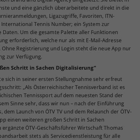
enste und eine gänzlich überarbeitete und direkt in die
urnieranmeldungen, Ligazugriffe, Favoriten, ITN-
= International Tennis Number; ein System zur
 Daten. Um die gesamte Palette aller Funktionen
ung erforderlich, welche nur als mit E-Mail-Adresse
t. Ohne Registrierung und Login steht die neue App nur
ng zur Verfügung.
en Schritt in Sachen Digitalisierung“
e sich in seiner ersten Stellungnahme sehr erfreut
schritt: „Als Österreichischer Tennisverband ist es
eichischen Tennissport auf dem neuesten Stand der
iesem Sinne sehr, dass wir nun – nach der Einführung
os, dem Launch von ÖTV TV und dem Relaunch der ÖTV-
p einen weiteren großen Schritt in Sachen
zu ergänzte ÖTV-Geschäftsführer Wirtschaft Thomas
ndsarbeit stets als Servicedienstleistung für alle