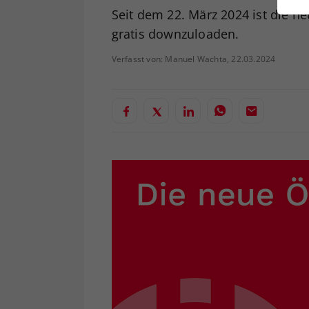
ei
Seit dem 22. März 2024 ist die 
gratis downzuloaden.
Verfasst von: Manuel Wachta, 22.03.2024
S