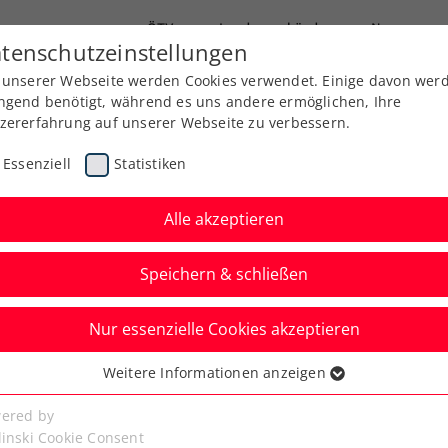
ÖTV
Landesverbände
News
tenschutzeinstellungen
 unserer Webseite werden Cookies verwendet. Einige davon wer
Ausbildung
Services
Über uns
ngend benötigt, während es uns andere ermöglichen, Ihre
zererfahrung auf unserer Webseite zu verbessern.
Essenziell
Statistiken
Alle akzeptieren
Speichern & schließen
Nur essenzielle Cookies akzeptieren
nstein: ÖTV launcht
Weitere Informationen anzeigen
ssenziell
senzielle Cookies werden für grundlegende Funktionen der
ered by
bseite benötigt. Dadurch ist gewährleistet, dass die Webseite
linski Cookie Consent