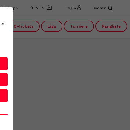
ÖTV App
ÖTV TV
Login
Suchen
den
DC-Tickets
Liga
Turniere
Rangliste