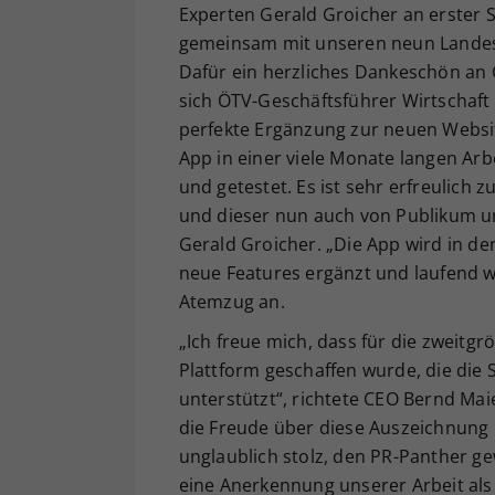
Experten Gerald Groicher an erster S
gemeinsam mit unseren neun Landes
Dafür ein herzliches Dankeschön an 
sich ÖTV-Geschäftsführer Wirtschaf
perfekte Ergänzung zur neuen Websi
App in einer viele Monate langen Arbe
und getestet. Es ist sehr erfreulich 
und dieser nun auch von Publikum un
Gerald Groicher. „Die App wird in 
neue Features ergänzt und laufend we
Atemzug an.
„Ich freue mich, dass für die zweitgr
Plattform geschaffen wurde, die die 
unterstützt“, richtete CEO Bernd Ma
die Freude über diese Auszeichnung 
unglaublich stolz, den PR-Panther g
eine Anerkennung unserer Arbeit als 