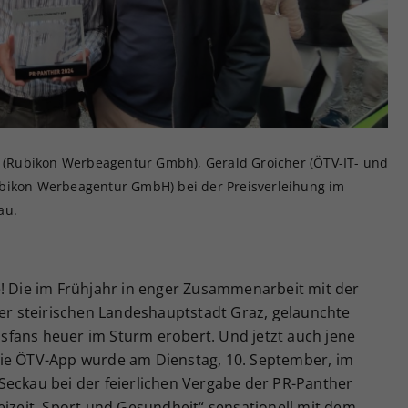
Zweck
generierte ID, für die historische Speicherung
Ihrer vorgenommen Einstellungen, falls der
Webseiten-Betreiber dies eingestellt hat.
er (Rubikon Werbeagentur Gmbh), Gerald Groicher (ÖTV-IT- und
ubikon Werbeagentur GmbH) bei der Preisverleihung im
au.
e! Die im Frühjahr in enger Zusammenarbeit mit der
 steirischen Landeshauptstadt Graz, gelaunchte
fans heuer im Sturm erobert. Und jetzt auch jene
die ÖTV-App wurde am Dienstag, 10. September, im
Seckau bei der feierlichen Vergabe der PR-Panther
eizeit, Sport und Gesundheit“ sensationell mit dem