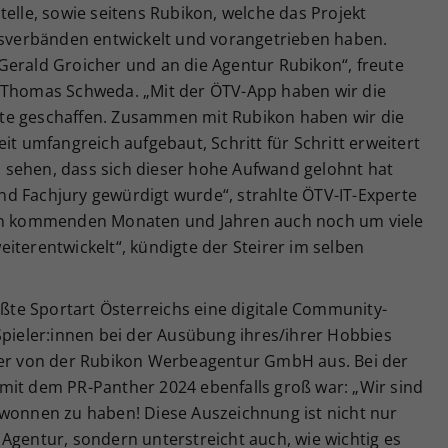
telle, sowie seitens Rubikon, welche das Projekt
verbänden entwickelt und vorangetrieben haben.
Gerald Groicher und an die Agentur Rubikon“, freute
t Thomas Schweda. „Mit der ÖTV-App haben wir die
te geschaffen. Zusammen mit Rubikon haben wir die
it umfangreich aufgebaut, Schritt für Schritt erweitert
zu sehen, dass sich dieser hohe Aufwand gelohnt hat
d Fachjury gewürdigt wurde“, strahlte ÖTV-IT-Experte
den kommenden Monaten und Jahren auch noch um viele
iterentwickelt“, kündigte der Steirer im selben
ößte Sportart Österreichs eine digitale Community-
Spieler:innen bei der Ausübung ihres/ihrer Hobbies
ier von der Rubikon Werbeagentur GmbH aus. Bei der
mit dem PR-Panther 2024 ebenfalls groß war: „Wir sind
ewonnen zu haben! Diese Auszeichnung ist nicht nur
Agentur, sondern unterstreicht auch, wie wichtig es