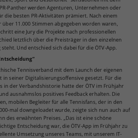
m PR-Panther werden Agenturen, Unternehmen oder
ür die besten PR-Aktivitäten prämiert. Nach einem
ahr über 11.000 Stimmen abgegeben worden waren,
hritt eine Jury die Projekte nach professionellen
ed letztlich über die Preisträger in den einzelnen
 steht. Und entschied sich dabei für die ÖTV-App.
Entscheidung“
ichische Tennisverband mit dem Launch der eigenen
n seiner Digitalisierungsoffensive gesetzt. Für die
 in der Verbandshistorie hatte der ÖTV im Frühjahr
n und ausnahmslos positives Feedback erhalten. Die
n, mobilen Begleiter für alle Tennisfans, der in den
.000-mal downgeloadet wurde, zeigte sich nun auch auf
n des erwähnten Preises. „Das ist eine schöne
richtige Entscheidung war, die ÖTV-App im Frühjahr zu
zellente Umsetzung unseres Teams, mit unserem IT-