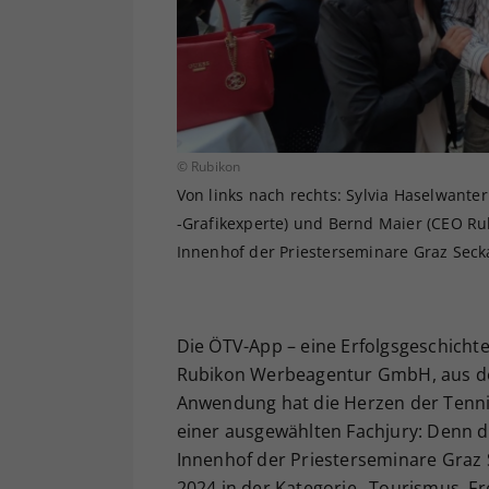
© Rubikon
Von links nach rechts: Sylvia Haselwant
-Grafikexperte) und Bernd Maier (CEO R
Innenhof der Priesterseminare Graz Seck
Die ÖTV-App – eine Erfolgsgeschicht
Rubikon Werbeagentur GmbH, aus der
Anwendung hat die Herzen der Tennis
einer ausgewählten Fachjury: Denn 
Innenhof der Priesterseminare Graz 
2024 in der Kategorie „Tourismus, Fr