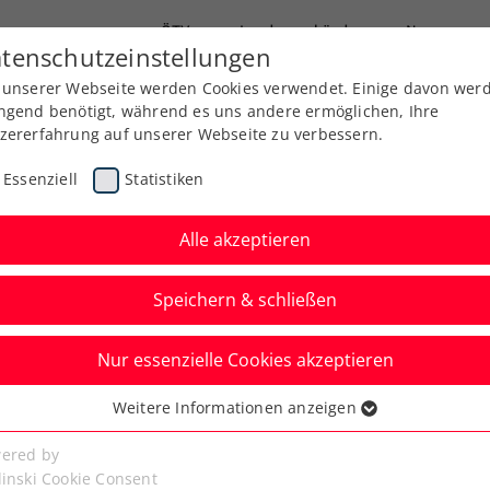
ÖTV
Landesverbände
News
tenschutzeinstellungen
 unserer Webseite werden Cookies verwendet. Einige davon wer
Ausbildung
Services
Über uns
ngend benötigt, während es uns andere ermöglichen, Ihre
zererfahrung auf unserer Webseite zu verbessern.
Essenziell
Statistiken
Alle akzeptieren
Speichern & schließen
Nur essenzielle Cookies akzeptieren
-Panther 2024 geht
Weitere Informationen anzeigen
ssenziell
p
senzielle Cookies werden für grundlegende Funktionen der
ered by
bseite benötigt. Dadurch ist gewährleistet, dass die Webseite
linski Cookie Consent