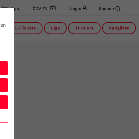
ÖTV App
ÖTV TV
Login
Suchen
den
DC-Tickets
Liga
Turniere
Rangliste