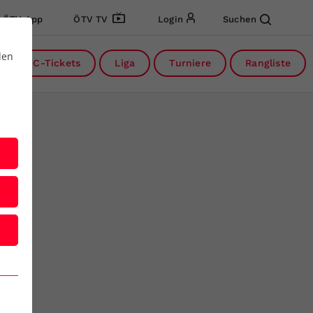
ÖTV App
ÖTV TV
Login
Suchen
den
DC-Tickets
Liga
Turniere
Rangliste