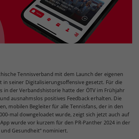
Zweck
generierte ID, für die historische Speicherung
Ihrer vorgenommen Einstellungen, falls der
Webseiten-Betreiber dies eingestellt hat.
ichische Tennisverband mit dem Launch der eigenen
n seiner Digitalisierungsoffensive gesetzt. Für die
 in der Verbandshistorie hatte der ÖTV im Frühjahr
en und ausnahmslos positives Feedback erhalten. Die
n, mobilen Begleiter für alle Tennisfans, der in den
000-mal downgeloadet wurde, zeigt sich jetzt auch auf
-App wurde vor kurzem für den PR-Panther 2024 in der
t und Gesundheit“ nominiert.