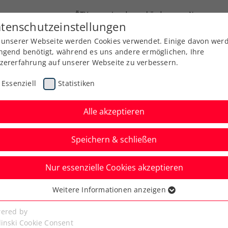
ÖTV
Landesverbände
News
tenschutzeinstellungen
 unserer Webseite werden Cookies verwendet. Einige davon wer
Ausbildung
Services
Über uns
ngend benötigt, während es uns andere ermöglichen, Ihre
zererfahrung auf unserer Webseite zu verbessern.
Essenziell
Statistiken
Alle akzeptieren
Speichern & schließen
Nur essenzielle Cookies akzeptieren
nung: ÖTV-App für den
Weitere Informationen anzeigen
ssenziell
24 nominiert
senzielle Cookies werden für grundlegende Funktionen der
ered by
bseite benötigt. Dadurch ist gewährleistet, dass die Webseite
linski Cookie Consent