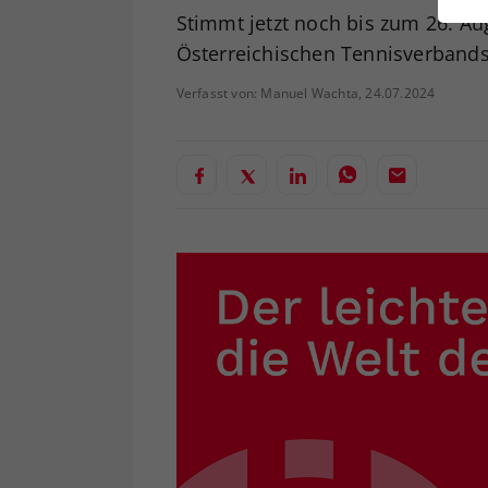
ei
Stimmt jetzt noch bis zum 26. Au
Österreichischen Tennisverbands
Verfasst von: Manuel Wachta, 24.07.2024
S