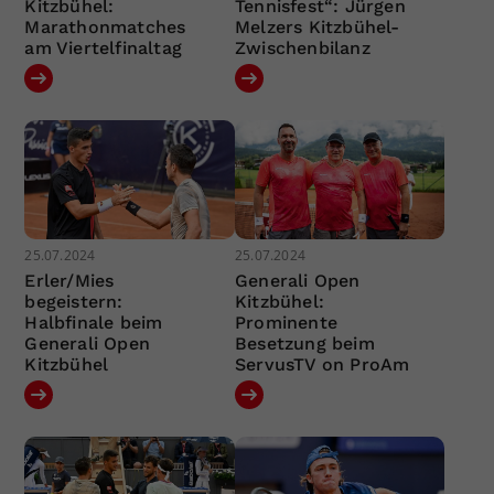
Kitzbühel:
Tennisfest“: Jürgen
Marathonmatches
Melzers Kitzbühel-
am Viertelfinaltag
Zwischenbilanz
25.07.2024
25.07.2024
Erler/Mies
Generali Open
begeistern:
Kitzbühel:
Halbfinale beim
Prominente
Generali Open
Besetzung beim
Kitzbühel
ServusTV on ProAm