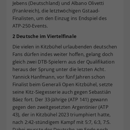
Jebens (Deutschland) und Albano Olivetti
(Frankreich), die letztwöchigen Gstaad-
Finalisten, um den Einzug ins Endspiel des
ATP-250-Events.
2 Deutsche im Viertelfinale
Die vielen in Kitzbühel urlaubenden deutschen
Fans dürfen indes weiter hoffen, gelang doch
gleich zwei DTB-Spielern aus der Qualifikation
heraus der Sprung unter die letzten Acht.
Yannick Hanfmann, vor fünf Jahren schon
Finalist beim Generali Open Kitzbühel, setzte
seine Kitz-Siegesserie auch gegen Sebastián
Báez fort. Der 33-Jährige (ATP 141) gewann
gegen den zweitgesetzten Argentinier (ATP
43), der in Kitzbühel 2023 triumphiert hatte,
nach 2:42-stündigem Kampf mit 5:7, 6:3, 7:5.
Dabei musste der Deutsche am Ende noch