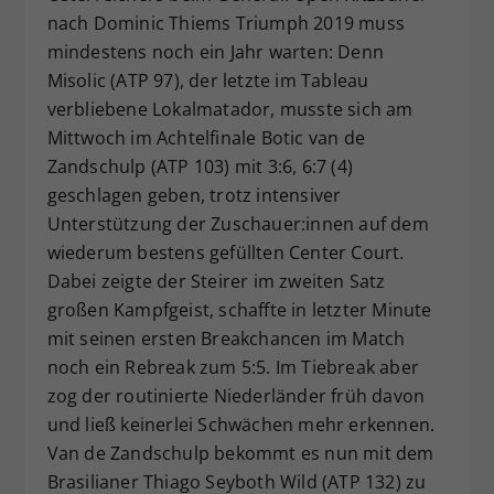
nach Dominic Thiems Triumph 2019 muss
Dieser Wert speichert Ihre Consent-
Einstellungen. Unter anderem eine
mindestens noch ein Jahr warten: Denn
zufällig generierte ID, für die
Misolic (ATP 97), der letzte im Tableau
Zweck
historische Speicherung Ihrer
verbliebene Lokalmatador, musste sich am
vorgenommen Einstellungen, falls der
Mittwoch im Achtelfinale Botic van de
Webseiten-Betreiber dies eingestellt
Zandschulp (ATP 103) mit 3:6, 6:7 (4)
hat.
geschlagen geben, trotz intensiver
Unterstützung der Zuschauer:innen auf dem
wiederum bestens gefüllten Center Court.
Dabei zeigte der Steirer im zweiten Satz
großen Kampfgeist, schaffte in letzter Minute
mit seinen ersten Breakchancen im Match
noch ein Rebreak zum 5:5. Im Tiebreak aber
zog der routinierte Niederländer früh davon
und ließ keinerlei Schwächen mehr erkennen.
Van de Zandschulp bekommt es nun mit dem
Brasilianer Thiago Seyboth Wild (ATP 132) zu