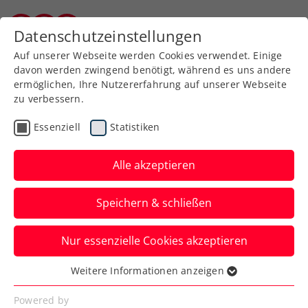
Zurück zur Newsübersicht
Datenschutzeinstellungen
Burgenländischer Tennisverband
Auf unserer Webseite werden Cookies verwendet. Einige
davon werden zwingend benötigt, während es uns andere
ermöglichen, Ihre Nutzererfahrung auf unserer Webseite
zu verbessern.
Turniere
ATP
Essenziell
Statistiken
Generali Open Kitzbühel:
Misolic im Achtelfinale
Alle akzeptieren
gestoppt
Speichern & schließen
Die Hoffnung auf einen Heimsieg beim
Nur essenzielle Cookies akzeptieren
ATP-Turnier in Tirol erfüllt sich im Einzel
nicht, lebt aber im Doppel noch.
Weitere Informationen anzeigen
Essenziell
Verfasst von: Presseaussendung / Redaktion, 23.07.2025
Essenzielle Cookies werden für grundlegende
Powered by