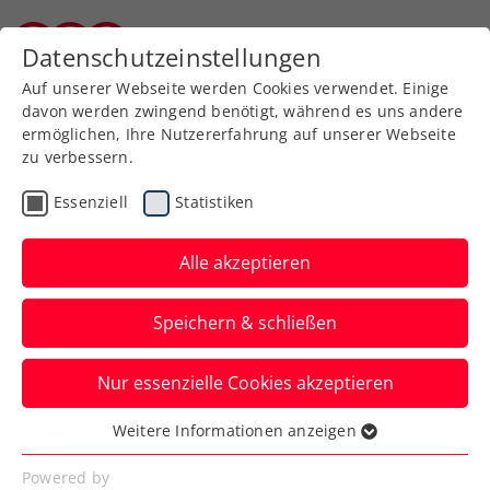
Zurück zur Newsübersicht
Datenschutzeinstellungen
Burgenländischer Tennisverband
Auf unserer Webseite werden Cookies verwendet. Einige
davon werden zwingend benötigt, während es uns andere
ermöglichen, Ihre Nutzererfahrung auf unserer Webseite
zu verbessern.
Turniere
ATP
Essenziell
Statistiken
Generali Open Kitzbühel:
Misolic im Achtelfinale
Alle akzeptieren
gestoppt
Speichern & schließen
Die Hoffnung auf einen Heimsieg beim
Nur essenzielle Cookies akzeptieren
ATP-Turnier in Tirol erfüllt sich im Einzel
nicht, lebt aber im Doppel noch.
Weitere Informationen anzeigen
Essenziell
Verfasst von: Presseaussendung / Redaktion, 23.07.2025
Essenzielle Cookies werden für grundlegende
Powered by