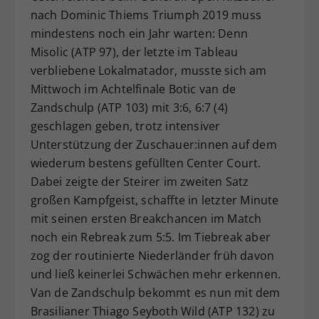
nach Dominic Thiems Triumph 2019 muss
Dieser Wert speichert Ihre Consent-
Einstellungen. Unter anderem eine
mindestens noch ein Jahr warten: Denn
zufällig generierte ID, für die
Misolic (ATP 97), der letzte im Tableau
Zweck
historische Speicherung Ihrer
verbliebene Lokalmatador, musste sich am
vorgenommen Einstellungen, falls der
Mittwoch im Achtelfinale Botic van de
Webseiten-Betreiber dies eingestellt
Zandschulp (ATP 103) mit 3:6, 6:7 (4)
hat.
geschlagen geben, trotz intensiver
Unterstützung der Zuschauer:innen auf dem
wiederum bestens gefüllten Center Court.
Dabei zeigte der Steirer im zweiten Satz
großen Kampfgeist, schaffte in letzter Minute
mit seinen ersten Breakchancen im Match
noch ein Rebreak zum 5:5. Im Tiebreak aber
zog der routinierte Niederländer früh davon
und ließ keinerlei Schwächen mehr erkennen.
Van de Zandschulp bekommt es nun mit dem
Brasilianer Thiago Seyboth Wild (ATP 132) zu