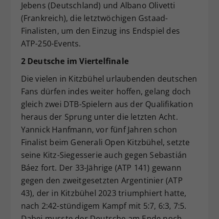
Jebens (Deutschland) und Albano Olivetti
(Frankreich), die letztwöchigen Gstaad-
Finalisten, um den Einzug ins Endspiel des
ATP-250-Events.
2 Deutsche im Viertelfinale
Die vielen in Kitzbühel urlaubenden deutschen
Fans dürfen indes weiter hoffen, gelang doch
gleich zwei DTB-Spielern aus der Qualifikation
heraus der Sprung unter die letzten Acht.
Yannick Hanfmann, vor fünf Jahren schon
Finalist beim Generali Open Kitzbühel, setzte
seine Kitz-Siegesserie auch gegen Sebastián
Báez fort. Der 33-Jährige (ATP 141) gewann
gegen den zweitgesetzten Argentinier (ATP
43), der in Kitzbühel 2023 triumphiert hatte,
nach 2:42-stündigem Kampf mit 5:7, 6:3, 7:5.
Dabei musste der Deutsche am Ende noch