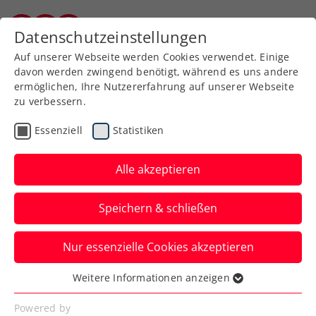
Zurück zur Newsübersicht
Datenschutzeinstellungen
Burgenländischer Tennisverband
Auf unserer Webseite werden Cookies verwendet. Einige
davon werden zwingend benötigt, während es uns andere
ermöglichen, Ihre Nutzererfahrung auf unserer Webseite
zu verbessern.
Bundesliga
Essenziell
Statistiken
Eine Schule des Lebens:
Darum unterstützt
Alle akzeptieren
IMMOunited die Tennis-
Speichern & schließen
Bundesliga
Nur essenzielle Cookies akzeptieren
Der Immobiliendaten- und
Grundbuchexperte mit Firmensitz in Wien
Weitere Informationen anzeigen
Essenziell
engagiert sich bereits seit einigen Jahren
Essenzielle Cookies werden für grundlegende
Powered by
stark in Teamsportarten.