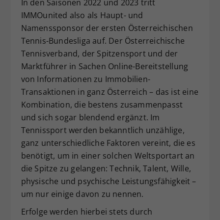
In den Saisonen 2022 und 2023 tritt
Dieser Wert speichert Ihre Consent-
IMMOunited also als Haupt- und
Einstellungen. Unter anderem eine
Namenssponsor der ersten Österreichischen
zufällig generierte ID, für die
Tennis-Bundesliga auf. Der Österreichische
Zweck
historische Speicherung Ihrer
Tennisverband, der Spitzensport und der
vorgenommen Einstellungen, falls der
Webseiten-Betreiber dies eingestellt
Marktführer in Sachen Online-Bereitstellung
hat.
von Informationen zu Immobilien-
Transaktionen in ganz Österreich – das ist eine
Kombination, die bestens zusammenpasst
und sich sogar blendend ergänzt. Im
Tennissport werden bekanntlich unzählige,
ganz unterschiedliche Faktoren vereint, die es
benötigt, um in einer solchen Weltsportart an
die Spitze zu gelangen: Technik, Talent, Wille,
physische und psychische Leistungsfähigkeit –
um nur einige davon zu nennen.
Erfolge werden hierbei stets durch