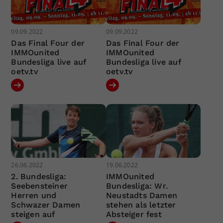
09.09.2022
09.09.2022
Das Final Four der
Das Final Four der
IMMOunited
IMMOunited
Bundesliga live auf
Bundesliga live auf
oetv.tv
oetv.tv
26.06.2022
19.06.2022
2. Bundesliga:
IMMOunited
Seebensteiner
Bundesliga: Wr.
Herren und
Neustadts Damen
Schwazer Damen
stehen als letzter
steigen auf
Absteiger fest