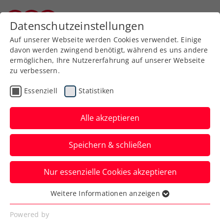
Datenschutzeinstellungen
Burgenländischer Tennisverband
Auf unserer Webseite werden Cookies verwendet. Einige
davon werden zwingend benötigt, während es uns andere
ermöglichen, Ihre Nutzererfahrung auf unserer Webseite
zu verbessern.
Downloads
Essenziell
Statistiken
Alle akzeptieren
Speichern & schließen
Nur essenzielle Cookies akzeptieren
Download-Center
Weitere Informationen anzeigen
Essenziell
Essenzielle Cookies werden für grundlegende
Powered by