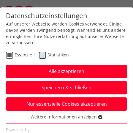
Zurück zur Newsübersicht
Datenschutzeinstellungen
Burgenländischer Tennisverband
Auf unserer Webseite werden Cookies verwendet. Einige
davon werden zwingend benötigt, während es uns andere
ermöglichen, Ihre Nutzererfahrung auf unserer Webseite
zu verbessern.
Allgemeine Klasse
Turniere
Essenziell
Statistiken
win2day ÖTV-
Staatsmeisterschaften:
Alle akzeptieren
BTV-Duo meistert die
Speichern & schließen
Qualifikation
Nur essenzielle Cookies akzeptieren
Piet Luis Pinter bei den Herren sowie Kim
Kühbauer bei den Damen erkämpften
Weitere Informationen anzeigen
Essenziell
sich in Oberpullendorf einen Platz im
Essenzielle Cookies werden für grundlegende
Powered by
Hauptbewerb.