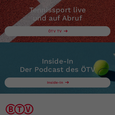
Tennissport live
und auf Abruf
ÖTV TV
Inside-In
Der Podcast des ÖTV
Inside-In