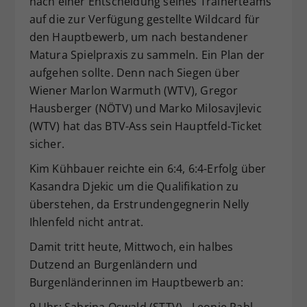
nach einer Entscheidung seines Trainerteams
Dieser Wert speichert Ihre Consent-
auf die zur Verfügung gestellte Wildcard für
Einstellungen. Unter anderem eine
den Hauptbewerb, um nach bestandener
zufällig generierte ID, für die
Matura Spielpraxis zu sammeln. Ein Plan der
Zweck
historische Speicherung Ihrer
aufgehen sollte. Denn nach Siegen über
vorgenommen Einstellungen, falls der
Wiener Marlon Warmuth (WTV), Gregor
Webseiten-Betreiber dies eingestellt
hat.
Hausberger (NÖTV) und Marko Milosavjlevic
(WTV) hat das BTV-Ass sein Hauptfeld-Ticket
sicher.
Kim Kühbauer reichte ein 6:4, 6:4-Erfolg über
Kasandra Djekic um die Qualifikation zu
überstehen, da Erstrundengegnerin Nelly
Ihlenfeld nicht antrat.
Damit tritt heute, Mittwoch, ein halbes
Dutzend an Burgenländern und
Burgenländerinnen im Hauptbewerb an:
9 Uhr: Sabrina Oswald (STTV) - Leonie Rabl